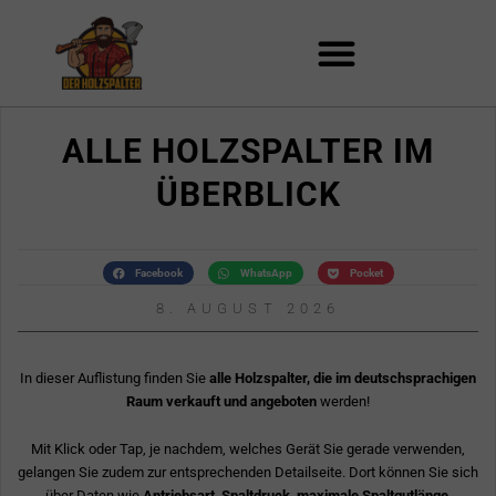
Zum
Inhalt
springen
ALLE HOLZSPALTER IM
ÜBERBLICK
Facebook
WhatsApp
Pocket
8. AUGUST 2026
In dieser Auflistung finden Sie
alle Holzspalter, die im deutschsprachigen
Raum verkauft und angeboten
werden!
Mit Klick oder Tap, je nachdem, welches Gerät Sie gerade verwenden,
gelangen Sie zudem zur entsprechenden Detailseite. Dort können Sie sich
über Daten wie
Antriebsart, Spaltdruck, maximale Spaltgutlänge,