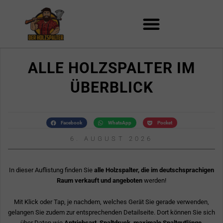
Zum
Inhalt
springen
ALLE HOLZSPALTER IM
ÜBERBLICK
Facebook
WhatsApp
Pocket
6. AUGUST 2026
In dieser Auflistung finden Sie
alle Holzspalter, die im deutschsprachigen
Raum verkauft und angeboten
werden!
Mit Klick oder Tap, je nachdem, welches Gerät Sie gerade verwenden,
gelangen Sie zudem zur entsprechenden Detailseite. Dort können Sie sich
über Daten wie
Antriebsart, Spaltdruck, maximale Spaltgutlänge,