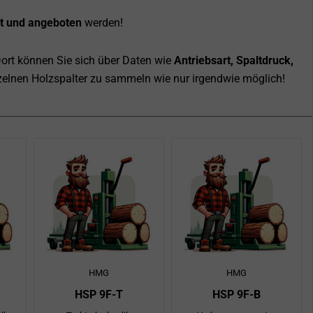
ft und angeboten
werden!
Dort können Sie sich über Daten wie
Antriebsart, Spaltdruck,
inzelnen Holzspalter zu sammeln wie nur irgendwie möglich!
ite
ite
Seite
Seite
Seite
Seite
Seite
Seite
Seite
Seite
Seite
Seite
Seite
Seite
Seite
Seite
Seite
Seite
Seite
Seite
Seite
Seite
Seite
Seite
Seite
Se
HMG
HMG
HSP 9F-T
HSP 9F-B