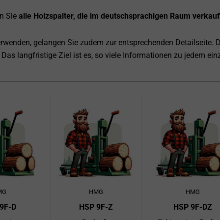
en Sie
alle Holzspalter, die im deutschsprachigen Raum verkau
verwenden, gelangen Sie zudem zur entsprechenden Detailseite. 
 Das langfristige Ziel ist es, so viele Informationen zu jedem e
te
Seite
Seite
Seite
Seite
Seite
Seite
Seite
Seite
Seite
Seite
Seite
Seite
Seite
Seite
Seite
Seite
Seite
Seite
Seite
Seite
Seite
Seite
Seite
Seite
Seite
Seite
Seite
Se
Se
MG
HMG
HMG
9F-D
HSP 9F-Z
HSP 9F-DZ