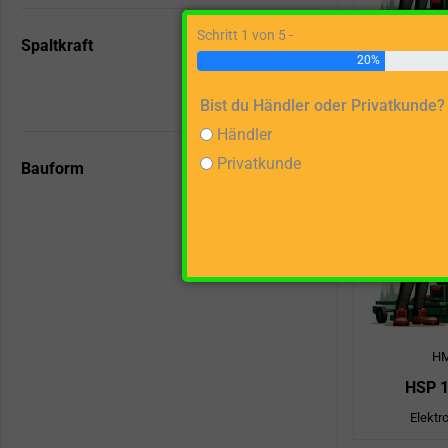
Schritt 1 von 5 -
Spaltkraft
20%
H
HSP 
Bist du Händler oder Privatkunde?
Elektr
Händler
Privatkunde
Bauform
H
HSP 
Elektr