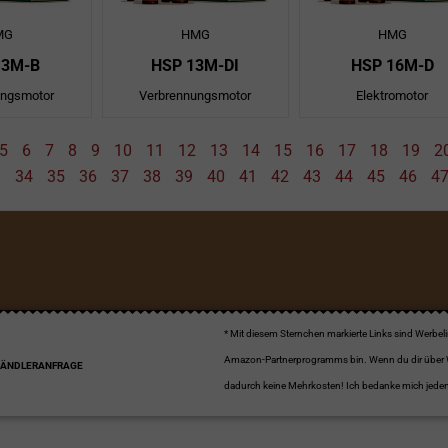
MG
HMG
HMG
13M-B
HSP 13M-DI
HSP 16M-D
ungsmotor
Verbrennungsmotor
Elektromotor
5
6
7
8
9
10
11
12
13
14
15
16
17
18
19
2
34
35
36
37
38
39
40
41
42
43
44
45
46
4
* Mit diesem Sternchen markierte Links sind Werbe
Amazon-Partnerprogramms bin. Wenn du dir über Werb
HÄNDLERANFRAGE
dadurch keine Mehrkosten! Ich bedanke mich jedenf