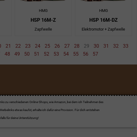
HMG
HMG
HSP 16M-Z
HSP 16M-DZ
Zapfwelle
Elektromotor + Zapfwelle
0
21
22
23
24
25
26
27
28
29
30
31
32
33
7
48
49
50
51
52
53
54
55
56
57
links zu verschiedenen Online-Shops, wie Amazon, bei dem ich Teilnehmer des
elinks etwas kaufst, erhalte ich dafür eine Provision. Für dich entstehen
alls für deine Unterstützung!