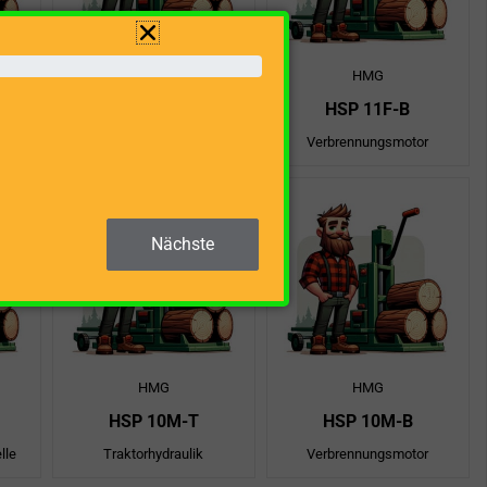
HMG
HMG
HSP 11F-T
HSP 11F-B
lle
Traktorhydraulik
Verbrennungsmotor
Nächste
HMG
HMG
HSP 10M-T
HSP 10M-B
lle
Traktorhydraulik
Verbrennungsmotor