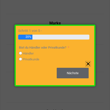
Marke
Schritt 1 von 5 -
20%
Bist du Händler oder Privatkunde?
Spaltgutlänge
Händler
Privatkunde
Nächste
Antriebsart