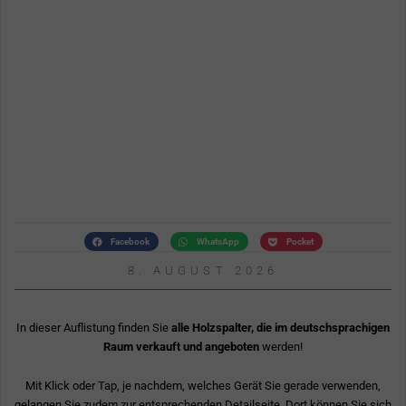
Facebook
WhatsApp
Pocket
8. AUGUST 2026
In dieser Auflistung finden Sie
alle Holzspalter, die im deutschsprachigen
Raum verkauft und angeboten
werden!
Mit Klick oder Tap, je nachdem, welches Gerät Sie gerade verwenden,
gelangen Sie zudem zur entsprechenden Detailseite. Dort können Sie sich