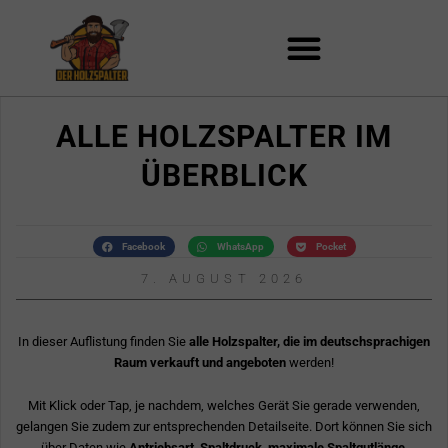
Zum
Inhalt
springen
ALLE HOLZSPALTER IM
ÜBERBLICK
Facebook
WhatsApp
Pocket
7. AUGUST 2026
In dieser Auflistung finden Sie
alle Holzspalter, die im deutschsprachigen
Raum verkauft und angeboten
werden!
Mit Klick oder Tap, je nachdem, welches Gerät Sie gerade verwenden,
gelangen Sie zudem zur entsprechenden Detailseite. Dort können Sie sich
über Daten wie
Antriebsart, Spaltdruck, maximale Spaltgutlänge,