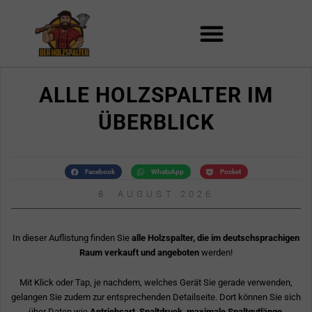
Zum
Inhalt
springen
ALLE HOLZSPALTER IM
ÜBERBLICK
Facebook
WhatsApp
Pocket
8. AUGUST 2026
In dieser Auflistung finden Sie
alle Holzspalter, die im deutschsprachigen
Raum verkauft und angeboten
werden!
Mit Klick oder Tap, je nachdem, welches Gerät Sie gerade verwenden,
gelangen Sie zudem zur entsprechenden Detailseite. Dort können Sie sich
über Daten wie
Antriebsart, Spaltdruck, maximale Spaltgutlänge,