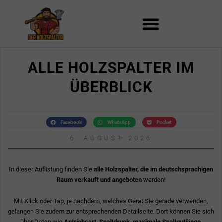
Zum
Inhalt
springen
ALLE HOLZSPALTER IM
ÜBERBLICK
Facebook
WhatsApp
Pocket
6. AUGUST 2026
In dieser Auflistung finden Sie
alle Holzspalter, die im deutschsprachigen
Raum verkauft und angeboten
werden!
Mit Klick oder Tap, je nachdem, welches Gerät Sie gerade verwenden,
gelangen Sie zudem zur entsprechenden Detailseite. Dort können Sie sich
über Daten wie
Antriebsart, Spaltdruck, maximale Spaltgutlänge,