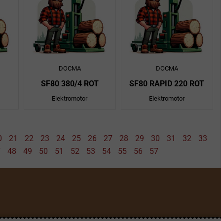
DOCMA
DOCMA
SF80 380/4 ROT
SF80 RAPID 220 ROT
Elektromotor
Elektromotor
0
21
22
23
24
25
26
27
28
29
30
31
32
33
7
48
49
50
51
52
53
54
55
56
57