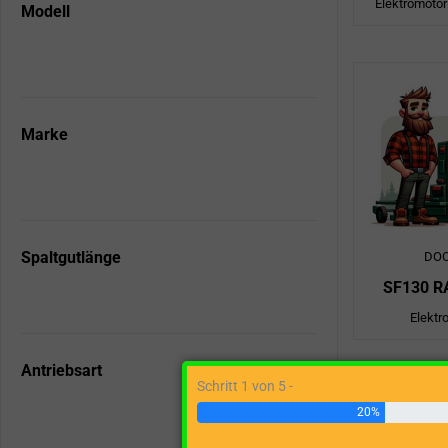
Elektromotor
Modell
Marke
Spaltgutlänge
DO
SF130 R
Elektr
Antriebsart
Schritt 1 von 5 -
20%