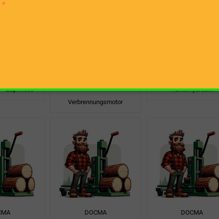
CMA
DOCMA
DOCMA
380+PTO
SF130 RAPID BENZ
SF130 ST
ROBIN
 + Zapfwelle
Traktorhydraulik
Verbrennungsmotor
CMA
DOCMA
DOCMA