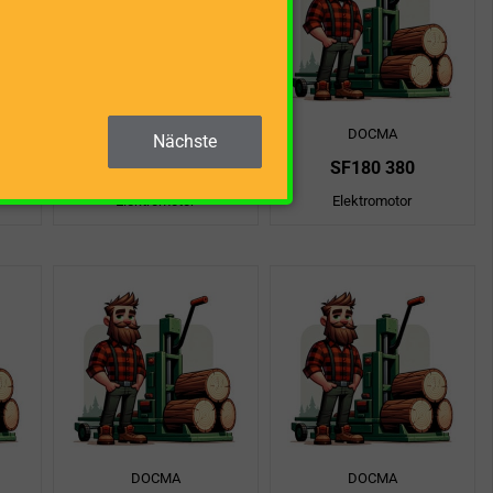
DOCMA
DOCMA
Nächste
SF180 RAPID 220
SF180 380
Elektromotor
Elektromotor
DOCMA
DOCMA