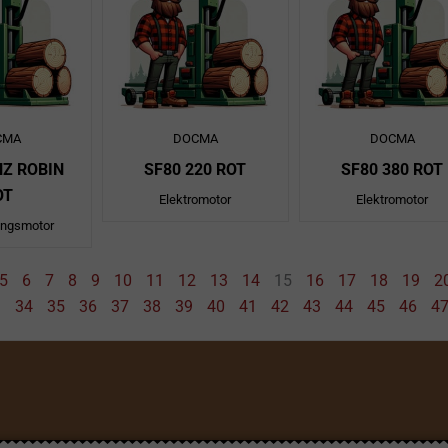
CMA
DOCMA
DOCMA
NZ ROBIN
SF80 220 ROT
SF80 380 ROT
OT
Elektromotor
Elektromotor
ungsmotor
5
6
7
8
9
10
11
12
13
14
15
16
17
18
19
2
34
35
36
37
38
39
40
41
42
43
44
45
46
4