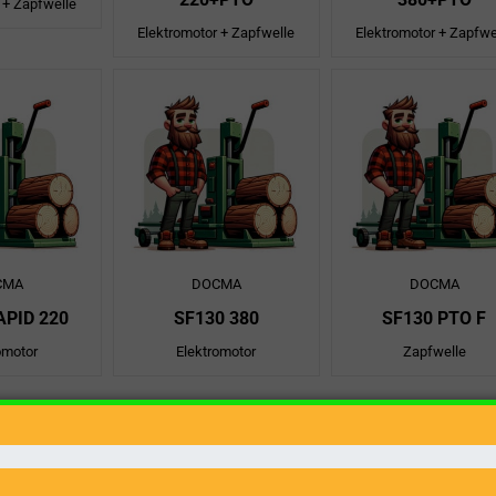
 + Zapfwelle
Elektromotor + Zapfwelle
Elektromotor + Zapfwe
CMA
DOCMA
DOCMA
APID 220
SF130 380
SF130 PTO F
omotor
Elektromotor
Zapfwelle