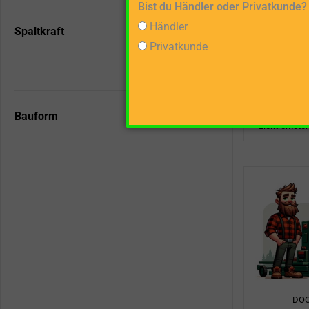
Bist du Händler oder Privatkunde?
Händler
Spaltkraft
Privatkunde
DO
SF130 
Bauform
Elektromotor
DO