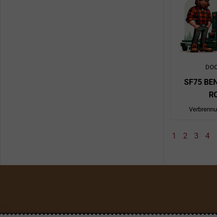
DO
SF75 BE
R
Verbrenn
1
2
3
4