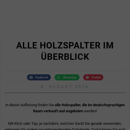
ALLE HOLZSPALTER IM
ÜBERBLICK
Facebook
WhatsApp
Pocket
6. AUGUST 2026
In dieser Auflistung finden Sie
alle Holzspalter, die im deutschsprachigen
Raum verkauft und angeboten
werden!
Mit Klick oder Tap, je nachdem, welches Gerät Sie gerade verwenden,
gelangen Sie zudem zur entsprechenden Detailseite. Dort können Sie sich