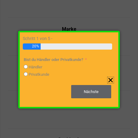
Marke
Schritt 1 von 5 -
20%
Bist du Händler oder Privatkunde?
Spaltgutlänge
Händler
Privatkunde
Nächste
Antriebsart