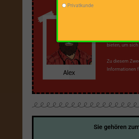
Privatkunde
Über m
Mit dieser Webs
bieten, um sic
Zu diesem Zweck
Informationen fe
Sie gehören z