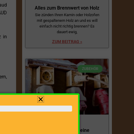
aud
Alles zum Brennwert von Holz
BAUD
Sie zünden Ihren Kamin oder Holzofen
mit gespaltenem Holz an und es will
einfach nicht richtig brennen? Es
dauert ewig,
 in
ZUM BEITRAG »
ZUBEHÖR
ern,
s zu
nen
Kabeltrommeln: eine