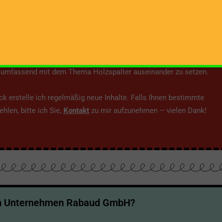
ich
eite möchte ich jedem und jeder Interessierten eine Plattform
h umfassend mit dem Thema Holzspalter auseinander zu setzen.
 erstelle ich regelmäßig neue Inhalte. Falls Ihnen bestimmte
hlen, bitte ich Sie,
Kontakt
zu mir aufzunehmen – vielen Dank!
um Unternehmen Rabaud GmbH?