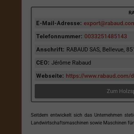
RA
E-Mail-Adresse:
export@rabaud.co
Telefonnummer:
0033251485143
Anschrift:
RABAUD SAS, Bellevue, 851
CEO:
Jérôme Rabaud
Webseite:
https://www.rabaud.com/
Zum Holzsp
Seitdem entwickelt sich das Unternehmen stetig
Landwirtschaftsmaschinen sowie Maschinen für 