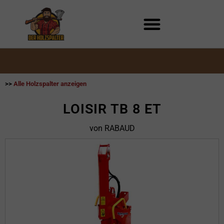
Zum
Inhalt
springen
>>
Alle Holzspalter anzeigen
LOISIR TB 8 ET
von RABAUD