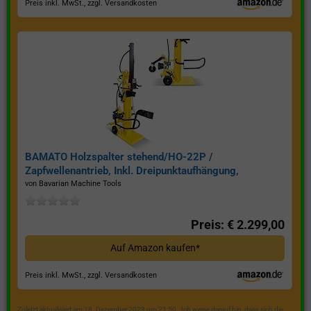
Preis inkl. MwSt., zzgl. Versandkosten
BAMATO Holzspalter stehend/HO-22P /
Zapfwellenantrieb, Inkl. Dreipunktaufhängung,
Spaltkraft 22 Tonnen*
von Bavarian Machine Tools
Preis: € 2.299,00
Auf Amazon kaufen*
Preis inkl. MwSt., zzgl. Versandkosten
Zuletzt aktualisiert am 18. Dezember 2023 um 21:50 . Ich weise darauf hin, dass sich die