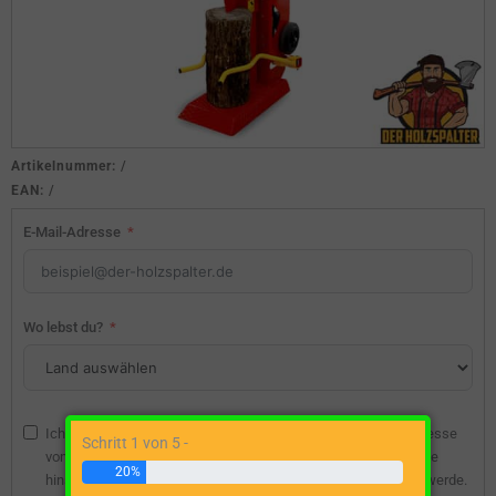
Artikelnummer:
/
EAN:
/
E-Mail-Adresse
Wo lebst du?
Ich bin damit einverstanden, dass die angegebene E-Mail-Adresse
Schritt 1 von 5 -
vom Webseitenbetreiber gespeichert wird, damit ich über diese
20%
hinsichtlich eines unverbindlichen Preisangebots kontaktiert werde.