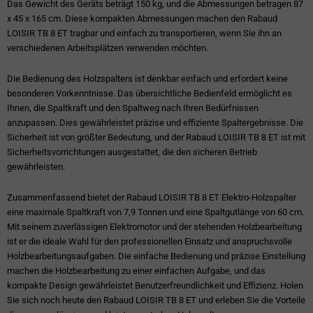
Das Gewicht des Geräts beträgt 150 kg, und die Abmessungen betragen 87
x 45 x 165 cm. Diese kompakten Abmessungen machen den Rabaud
LOISIR TB 8 ET tragbar und einfach zu transportieren, wenn Sie ihn an
verschiedenen Arbeitsplätzen verwenden möchten.
Die Bedienung des Holzspalters ist denkbar einfach und erfordert keine
besonderen Vorkenntnisse. Das übersichtliche Bedienfeld ermöglicht es
Ihnen, die Spaltkraft und den Spaltweg nach Ihren Bedürfnissen
anzupassen. Dies gewährleistet präzise und effiziente Spaltergebnisse. Die
Sicherheit ist von größter Bedeutung, und der Rabaud LOISIR TB 8 ET ist mit
Sicherheitsvorrichtungen ausgestattet, die den sicheren Betrieb
gewährleisten.
Zusammenfassend bietet der Rabaud LOISIR TB 8 ET Elektro-Holzspalter
eine maximale Spaltkraft von 7,9 Tonnen und eine Spaltgutlänge von 60 cm.
Mit seinem zuverlässigen Elektromotor und der stehenden Holzbearbeitung
ist er die ideale Wahl für den professionellen Einsatz und anspruchsvolle
Holzbearbeitungsaufgaben. Die einfache Bedienung und präzise Einstellung
machen die Holzbearbeitung zu einer einfachen Aufgabe, und das
kompakte Design gewährleistet Benutzerfreundlichkeit und Effizienz. Holen
Sie sich noch heute den Rabaud LOISIR TB 8 ET und erleben Sie die Vorteile