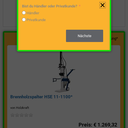
Bist du Händler oder Privatkunde?
Unverbindliche Preisanfrage stellen
Händler
Privatkunde
Nächste
Werbung*
Brennholzspalter HSE 11-1100*
von Holzkraft
Preis: € 1.269,32