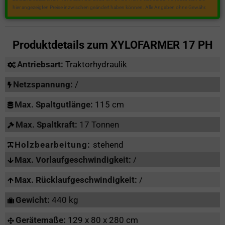
hier angezeigten Preise inzwischen geändert haben können. Alle Angaben ohne Gewähr.
Produktdetails zum
XYLOFARMER 17 PH
Antriebsart:
Traktorhydraulik
Netzspannung:
/
Max. Spaltgutlänge:
115 cm
Max. Spaltkraft:
17 Tonnen
Holzbearbeitung:
stehend
Max. Vorlaufgeschwindigkeit:
/
Max. Rücklaufgeschwindigkeit:
/
Gewicht:
440 kg
Gerätemaße:
129 x 80 x 280 cm