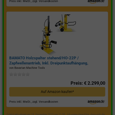
Preis inkl. MwSt., zzgl. Versandkosten
BAMATO Holzspalter stehend/HO-22P /
Zapfwellenantrieb, Inkl. Dreipunktaufhängung,
Spaltkraft 22 Tonnen*
von Bavarian Machine Tools
Preis: € 2.299,00
Auf Amazon kaufen*
Preis inkl. MwSt., zzgl. Versandkosten
Zuletzt aktualisiert am 18. Dezember 2023 um 21:50 . Ich weise darauf hin, dass sich die