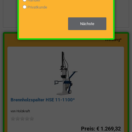
Händler
Privatkunde
Unverbindliche Preisanfrage stellen
Nächste
Werbung*
Brennholzspalter HSE 11-1100*
von Holzkraft
Preis: € 1.269,32