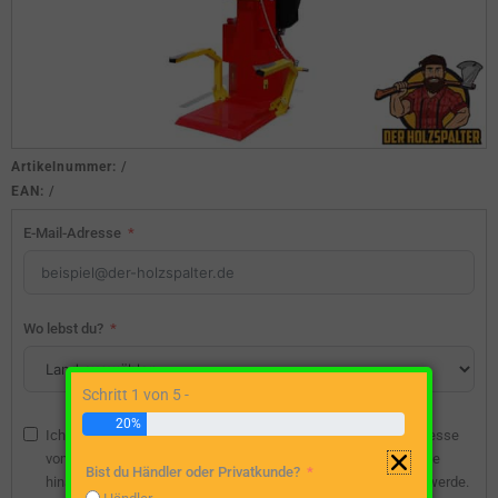
Artikelnummer:
/
EAN:
/
E-Mail-Adresse
Wo lebst du?
Schritt 1 von 5 -
20%
Ich bin damit einverstanden, dass die angegebene E-Mail-Adresse
vom Webseitenbetreiber gespeichert wird, damit ich über diese
Bist du Händler oder Privatkunde?
hinsichtlich eines unverbindlichen Preisangebots kontaktiert werde.