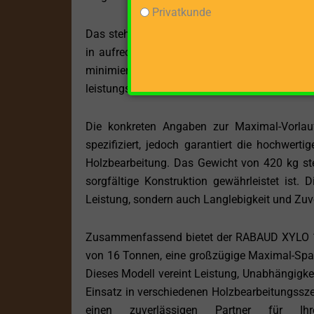
Privatkunde
Das stehende Design des Holzspalters förder
in aufrechter Position bearbeiten, was nicht 
minimiert. Die großzügigen Gerätemaße vo
leistungsstark, sondern auch robust und stabil 
Die konkreten Angaben zur Maximal-Vorlauf
spezifiziert, jedoch garantiert die hochwe
Holzbearbeitung. Das Gewicht von 420 kg stell
sorgfältige Konstruktion gewährleistet ist. 
Leistung, sondern auch Langlebigkeit und Zuve
Zusammenfassend bietet der RABAUD XYLO 16
von 16 Tonnen, eine großzügige Maximal-Spa
Dieses Modell vereint Leistung, Unabhängigke
Einsatz in verschiedenen Holzbearbeitungssz
einen zuverlässigen Partner für Ihr