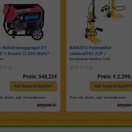
c Notstromaggregat DT-
BAMATO Holzspalter
-1 Benzin (7.000 Watt)*
stehend/HO-22P /
Zapfwellenantrieb, Inkl.
ec.
von Bavarian Machine Tools
Dreipunktaufhängung, Spaltkraf
22 Tonnen*
Preis: 548,22€
Preis: € 2.299
Auf Amazon kaufen*
Auf Amazon kaufen
nkl. MwSt., zzgl. Versandkosten
Preis inkl. MwSt., zzgl. Versandkosten
in, dass sich die hier angezeigten Preise inzwischen geändert haben können. Alle Angaben ohne Gewähr