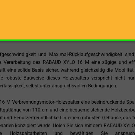
t eine ergonomische Arbeitsweise. Der Bediener kann den Hol
nur die Effizienz steigert, sondern auch die Belastung des Bed
n 304 x 146 x 252 cm zeigen, dass dieser Holzspalter nic
in der Konstruktion ist.
geschwindigkeit und Maximal-Rücklaufgeschwindigkeit sind
rtige Verarbeitung des RABAUD XYLO 16 M eine zügige und eff
t eine solide Basis sicher, während gleichzeitig die Mobilität
Die robuste Bauweise dieses Holzspalters verspricht nicht nu
rlässigkeit, selbst unter anspruchsvollen Bedingungen.
 M Verbrennungsmotor-Holzspalter eine beeindruckende Spal
ltgutlänge von 110 cm und eine bequeme stehende Holzbearbe
it und Benutzerfreundlichkeit in einem robusten Gehäuse, das f
enarien konzipiert wurde. Holen Sie sich mit dem RABAUD XYL
e Holzspaltarbeiten und bewältigen Sie anspruchs