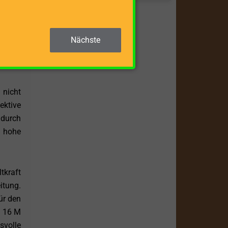
zstamm
ieners
Nächste
ht nur
 nicht
ektive
 durch
r hohe
tkraft
itung.
ür den
O 16 M
volle