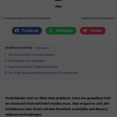
Alex
Zurück
N
12 nützliche Zubehörteile für Ihren Holzspalter
Kabeltrommeln: eine Übersicht
Facebook
WhatsApp
Pocket
Inhaltsverzeichnis
Verbergen
1.
Die Abwurfhöhe ist entscheidend
2.
Wie schnell soll es gehen?
3.
Netzspannung & Förderbandbreite
4.
Die Wahl des passenden Brennholz-Förderbandes
Förderbänder sind vor allem dann praktisch, wenn das gespaltene Holz
ein Stockwerk hoch befördert werden muss. Man erspart es sich, den
Schubkarren oder Kisten mit dem Brennholz zu befüllen und diese(s)
mühsam hochzubringen.