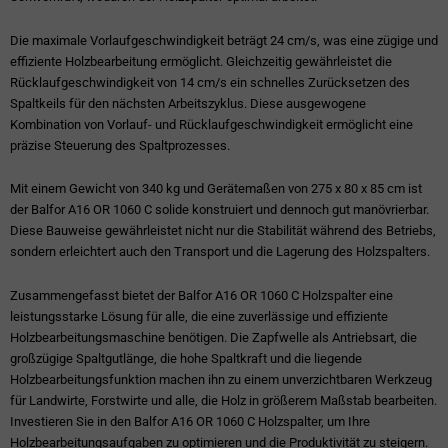
Die maximale Vorlaufgeschwindigkeit beträgt 24 cm/s, was eine zügige und
effiziente Holzbearbeitung ermöglicht. Gleichzeitig gewährleistet die
Rücklaufgeschwindigkeit von 14 cm/s ein schnelles Zurücksetzen des
Spaltkeils für den nächsten Arbeitszyklus. Diese ausgewogene
Kombination von Vorlauf- und Rücklaufgeschwindigkeit ermöglicht eine
präzise Steuerung des Spaltprozesses.
Mit einem Gewicht von 340 kg und Gerätemaßen von 275 x 80 x 85 cm ist
der Balfor A16 OR 1060 C solide konstruiert und dennoch gut manövrierbar.
Diese Bauweise gewährleistet nicht nur die Stabilität während des Betriebs,
sondern erleichtert auch den Transport und die Lagerung des Holzspalters.
Zusammengefasst bietet der Balfor A16 OR 1060 C Holzspalter eine
leistungsstarke Lösung für alle, die eine zuverlässige und effiziente
Holzbearbeitungsmaschine benötigen. Die Zapfwelle als Antriebsart, die
großzügige Spaltgutlänge, die hohe Spaltkraft und die liegende
Holzbearbeitungsfunktion machen ihn zu einem unverzichtbaren Werkzeug
für Landwirte, Forstwirte und alle, die Holz in größerem Maßstab bearbeiten.
Investieren Sie in den Balfor A16 OR 1060 C Holzspalter, um Ihre
Holzbearbeitungsaufgaben zu optimieren und die Produktivität zu steigern.