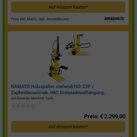
Auf Amazon kaufen*
Preis inkl. MwSt., zzgl. Versandkosten
BAMATO Holzspalter stehend/HO-22P /
Zapfwellenantrieb, Inkl. Dreipunktaufhängung,
Spaltkraft 22 Tonnen*
von Bavarian Machine Tools
Preis: € 2.299,00
Auf Amazon kaufen*