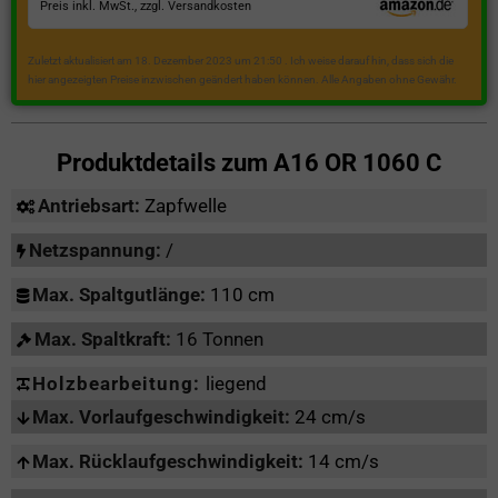
Preis inkl. MwSt., zzgl. Versandkosten
Zuletzt aktualisiert am 18. Dezember 2023 um 21:50 . Ich weise darauf hin, dass sich die
hier angezeigten Preise inzwischen geändert haben können. Alle Angaben ohne Gewähr.
Produktdetails zum
A16 OR 1060 C
Antriebsart:
Zapfwelle
Netzspannung:
/
Max. Spaltgutlänge:
110 cm
Max. Spaltkraft:
16 Tonnen
Holzbearbeitung:
liegend
Max. Vorlaufgeschwindigkeit:
24 cm/s
Max. Rücklaufgeschwindigkeit:
14 cm/s