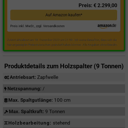
Preis: € 2.299,00
Auf Amazon kaufen*
Preis inkl. MwSt., zzgl. Versandkosten
Zuletzt aktualisiert am 18. Dezember 2023 um 21:50 . Ich weise darauf hin, dass sich die
hier angezeigten Preise inzwischen geändert haben können. Alle Angaben ohne Gewähr.
Produktdetails zum
Holzspalter (9 Tonnen)
Antriebsart:
Zapfwelle
Netzspannung:
/
Max. Spaltgutlänge:
100 cm
Max. Spaltkraft:
9 Tonnen
Holzbearbeitung:
stehend