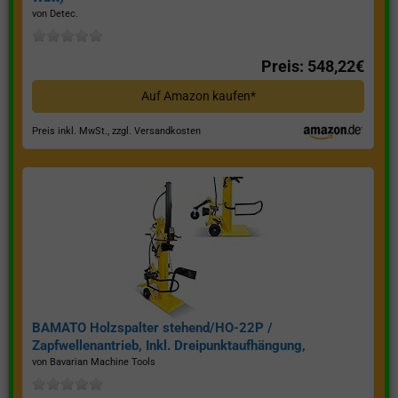
von Detec.
Preis: 548,22€
Auf Amazon kaufen*
Preis inkl. MwSt., zzgl. Versandkosten
BAMATO Holzspalter stehend/HO-22P /
Zapfwellenantrieb, Inkl. Dreipunktaufhängung,
Spaltkraft 22 Tonnen*
von Bavarian Machine Tools