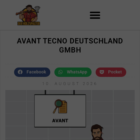
Zum
Inhalt
springen
AVANT TECNO DEUTSCHLAND
GMBH
Facebook
WhatsApp
Pocket
10. AUGUST 2026