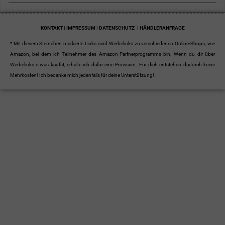
KONTAKT | IMPRESSUM | DATENSCHUTZ
| HÄNDLERANFRAGE
* Mit diesem Sternchen markierte Links sind Werbelinks zu verschiedenen Online-Shops, wie
Amazon, bei dem ich Teilnehmer des Amazon-Partnerprogramms bin. Wenn du dir über
Werbelinks etwas kaufst, erhalte ich dafür eine Provision. Für dich entstehen dadurch keine
Mehrkosten! Ich bedanke mich jedenfalls für deine Unterstützung!