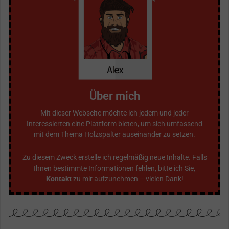
Über mich
Mit dieser Webseite möchte ich jedem und jeder
Interessierten eine Plattform bieten, um sich umfassend
mit dem Thema Holzspalter auseinander zu setzen.
Zu diesem Zweck erstelle ich regelmäßig neue Inhalte. Falls
Ihnen bestimmte Informationen fehlen, bitte ich Sie,
Kontakt
zu mir aufzunehmen – vielen Dank!