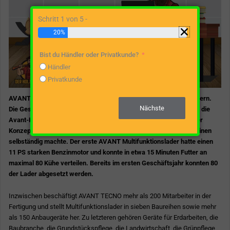
Schritt 1 von 5 -
20%
Bist du Händler oder Privatkunde?
Händler
Privatkunde
AVANT TECNO ist ein finnischer Hersteller von Multifunktionsladern.
Nächste
Die Geschichte des Unternehmens geht 25 Jahre zurück, als sich die
Avant-Kernmannschaft mit mehr als zehn Jahren Erfahrung in der
Konzeption und Entwicklung diverser landwirtschaftlicher Maschinen
selbständig machte. Der erste AVANT Multifunktionslader hatte einen
11 PS starken Benzinmotor und konnte in etwa 15 Minuten Futter an
maximal 80 Kühe verteilen. Bereits im ersten Geschäftsjahr konnten 80
der Lader abgesetzt werden.
Inzwischen beschäftigt AVANT TECNO mehr als 200 Mitarbeiter in der
Fertigung und stellt Multifunktionslader in sieben Baureihen sowie mehr
als 150 Anbaugeräte her. Zu letzteren gehören Geräte für Erdarbeiten, die
Baubranche, die Grundstückspflege, die Landwirtschaft, die Grünpflege