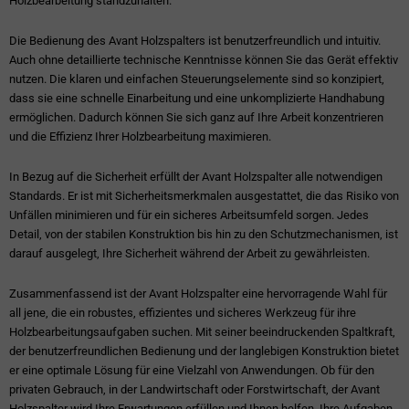
Holzbearbeitung standzuhalten.
Die Bedienung des Avant Holzspalters ist benutzerfreundlich und intuitiv.
Auch ohne detaillierte technische Kenntnisse können Sie das Gerät effektiv
nutzen. Die klaren und einfachen Steuerungselemente sind so konzipiert,
dass sie eine schnelle Einarbeitung und eine unkomplizierte Handhabung
ermöglichen. Dadurch können Sie sich ganz auf Ihre Arbeit konzentrieren
und die Effizienz Ihrer Holzbearbeitung maximieren.
In Bezug auf die Sicherheit erfüllt der Avant Holzspalter alle notwendigen
Standards. Er ist mit Sicherheitsmerkmalen ausgestattet, die das Risiko von
Unfällen minimieren und für ein sicheres Arbeitsumfeld sorgen. Jedes
Detail, von der stabilen Konstruktion bis hin zu den Schutzmechanismen, ist
darauf ausgelegt, Ihre Sicherheit während der Arbeit zu gewährleisten.
Zusammenfassend ist der Avant Holzspalter eine hervorragende Wahl für
all jene, die ein robustes, effizientes und sicheres Werkzeug für ihre
Holzbearbeitungsaufgaben suchen. Mit seiner beeindruckenden Spaltkraft,
der benutzerfreundlichen Bedienung und der langlebigen Konstruktion bietet
er eine optimale Lösung für eine Vielzahl von Anwendungen. Ob für den
privaten Gebrauch, in der Landwirtschaft oder Forstwirtschaft, der Avant
Holzspalter wird Ihre Erwartungen erfüllen und Ihnen helfen, Ihre Aufgaben