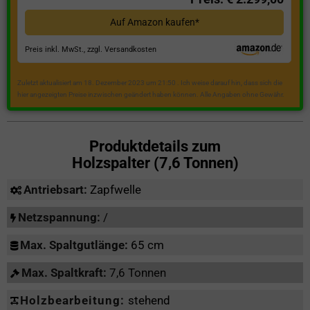
Auf Amazon kaufen*
Preis inkl. MwSt., zzgl. Versandkosten
Zuletzt aktualisiert am 18. Dezember 2023 um 21:50 . Ich weise darauf hin, dass sich die
hier angezeigten Preise inzwischen geändert haben können. Alle Angaben ohne Gewähr.
Produktdetails zum
Holzspalter (7,6 Tonnen)
Antriebsart:
Zapfwelle
Netzspannung:
/
Max. Spaltgutlänge:
65 cm
Max. Spaltkraft:
7,6 Tonnen
Holzbearbeitung:
stehend