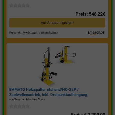
Preis: 548,22€
Auf Amazon kaufen*
Preis inkl. MwSt., zzgl. Versandkosten
BAMATO Holzspalter stehend/HO-22P /
Zapfwellenantrieb, Inkl. Dreipunktaufhängung,
Spaltkraft 22 Tonnen*
von Bavarian Machine Tools
Preis: € 2.299,00