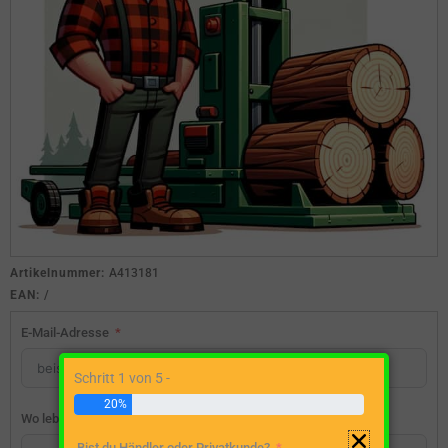
Artikelnummer:
A413181
EAN:
/
E-Mail-Adresse
Schritt 1 von 5 -
20%
Wo lebst du?
Bist du Händler oder Privatkunde?