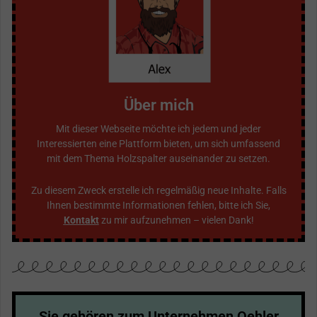
Über mich
Mit dieser Webseite möchte ich jedem und jeder
Interessierten eine Plattform bieten, um sich umfassend
mit dem Thema Holzspalter auseinander zu setzen.
Zu diesem Zweck erstelle ich regelmäßig neue Inhalte. Falls
Ihnen bestimmte Informationen fehlen, bitte ich Sie,
Kontakt
zu mir aufzunehmen – vielen Dank!
Sie gehören zum Unternehmen Oehler