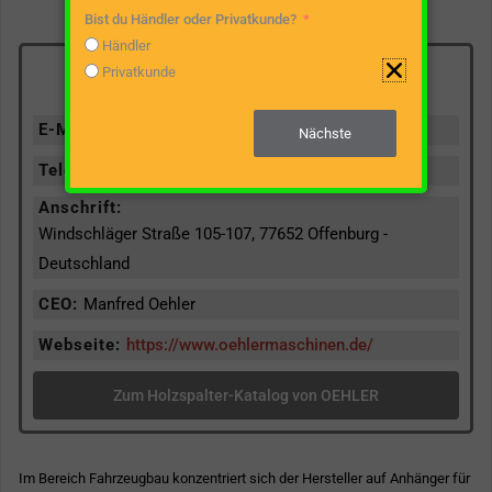
Bist du Händler oder Privatkunde?
Händler
Privatkunde
OEHLER Kontaktdaten
E-Mail-Adresse:
info@oehlermaschinen.de
Nächste
Telefonnummer:
004978191390
Anschrift:
Windschläger Straße 105-107, 77652 Offenburg -
Deutschland
CEO:
Manfred Oehler
Webseite:
https://www.oehlermaschinen.de/
Zum Holzspalter-Katalog von OEHLER
Im Bereich Fahrzeugbau konzentriert sich der Hersteller auf Anhänger für