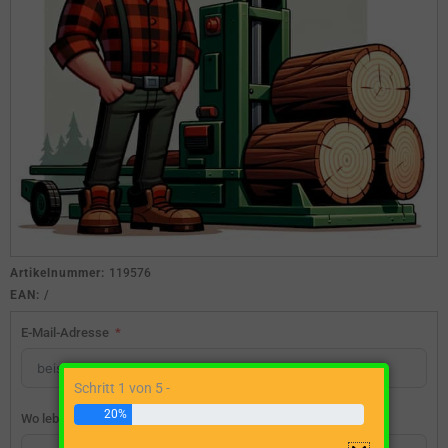
Artikelnummer:
119576
EAN:
/
E-Mail-Adresse
Schritt 1 von 5 -
20%
Wo lebst du?