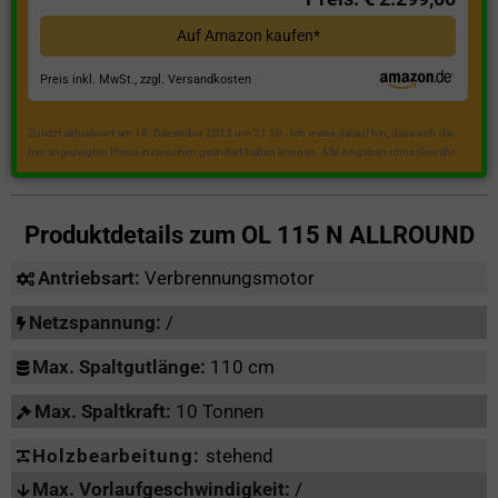
Auf Amazon kaufen*
Preis inkl. MwSt., zzgl. Versandkosten
Zuletzt aktualisiert am 18. Dezember 2023 um 21:50 . Ich weise darauf hin, dass sich die
hier angezeigten Preise inzwischen geändert haben können. Alle Angaben ohne Gewähr.
Produktdetails zum
OL 115 N ALLROUND
Antriebsart:
Verbrennungsmotor
Netzspannung:
/
Max. Spaltgutlänge:
110 cm
Max. Spaltkraft:
10 Tonnen
Holzbearbeitung:
stehend
Max. Vorlaufgeschwindigkeit:
/