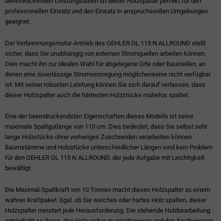
beeindruckenden Leistungsdaten ist dieser Holzspalter perfekt für den
professionellen Einsatz und den Einsatz in anspruchsvollen Umgebungen
geeignet.
Der Verbrennungsmotor-Antrieb des OEHLER OL 115 N ALLROUND stellt
sicher, dass Sie unabhängig von externen Stromquellen arbeiten können.
Dies macht ihn zur idealen Wahl für abgelegene Orte oder Baustellen, an
denen eine zuverlässige Stromversorgung möglicherweise nicht verfügbar
ist. Mit seiner robusten Leistung können Sie sich darauf verlassen, dass
dieser Holzspalter auch die härtesten Holzstücke mühelos spaltet.
Eine der beeindruckendsten Eigenschaften dieses Modells ist seine
maximale Spaltgutlänge von 110 cm. Dies bedeutet, dass Sie selbst sehr
lange Holzstücke ohne vorheriges Zuschneiden verarbeiten können.
Baumstämme und Holzstücke unterschiedlicher Längen sind kein Problem
für den OEHLER OL 115 N ALLROUND, der jede Aufgabe mit Leichtigkeit
bewältigt.
Die Maximal-Spaltkraft von 10 Tonnen macht diesen Holzspalter zu einem
wahren Kraftpaket. Egal, ob Sie weiches oder hartes Holz spalten, dieser
Holzspalter meistert jede Herausforderung. Die stehende Holzbearbeitung
ermöglicht es Ihnen, das Holz sicher zu positionieren und den Spaltvorgang