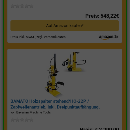
Preis: 548,22€
Auf Amazon kaufen*
Preis inkl. MwSt., zzgl. Versandkosten
BAMATO Holzspalter stehend/HO-22P /
Zapfwellenantrieb, Inkl. Dreipunktaufhängung,
Spaltkraft 22 Tonnen*
von Bavarian Machine Tools
Preis: € 2.299,00