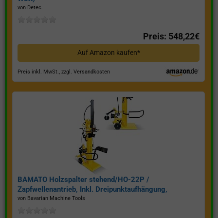
von Detec.
Preis: 548,22€
Auf Amazon kaufen*
Preis inkl. MwSt., zzgl. Versandkosten
BAMATO Holzspalter stehend/HO-22P /
Zapfwellenantrieb, Inkl. Dreipunktaufhängung,
Spaltkraft 22 Tonnen*
von Bavarian Machine Tools