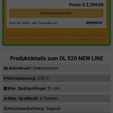
Preis: € 2.299,00
Auf Amazon kaufen*
Preis inkl. MwSt., zzgl. Versandkosten
Zuletzt aktualisiert am 18. Dezember 2023 um 21:50 . Ich weise darauf hin, dass sich die
hier angezeigten Preise inzwischen geändert haben können. Alle Angaben ohne Gewähr.
Produktdetails zum
OL 520 NEW LINE
Antriebsart:
Elektromotor
Netzspannung:
230 V
Max. Spaltgutlänge:
51 cm
Max. Spaltkraft:
5 Tonnen
Holzbearbeitung:
liegend