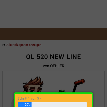
>>
Alle Holzspalter anzeigen
OL 520 NEW LINE
von OEHLER
Schritt 1 von 5 -
20%