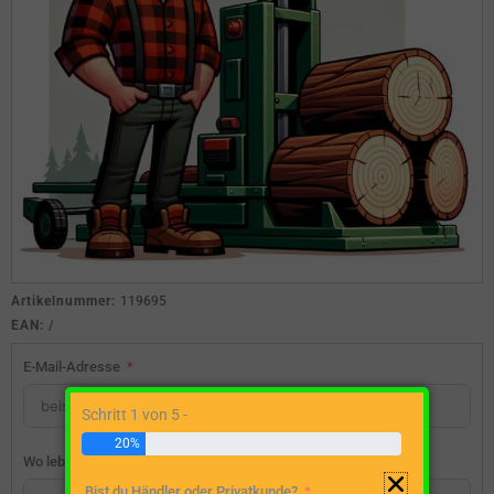
Artikelnummer:
119695
EAN:
/
E-Mail-Adresse
Schritt 1 von 5 -
20%
Wo lebst du?
Bist du Händler oder Privatkunde?