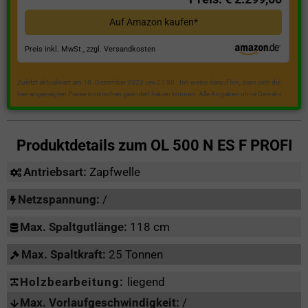
Auf Amazon kaufen*
Preis inkl. MwSt., zzgl. Versandkosten
Zuletzt aktualisiert am 18. Dezember 2023 um 21:50 . Ich weise darauf hin, dass sich die
hier angezeigten Preise inzwischen geändert haben können. Alle Angaben ohne Gewähr.
Produktdetails zum
OL 500 N ES F PROFI
Antriebsart:
Zapfwelle
Netzspannung:
/
Max. Spaltgutlänge:
118 cm
Max. Spaltkraft:
25 Tonnen
Holzbearbeitung:
liegend
Max. Vorlaufgeschwindigkeit:
/