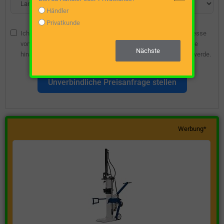
Händler
Privatkunde
Ich bin damit einverstanden, dass die angegebene E-Mail-Adresse
vom Webseitenbetreiber gespeichert wird, damit ich über diese
Nächste
hinsichtlich eines unverbindlichen Preisangebots kontaktiert werde.
Unverbindliche Preisanfrage stellen
Werbung*