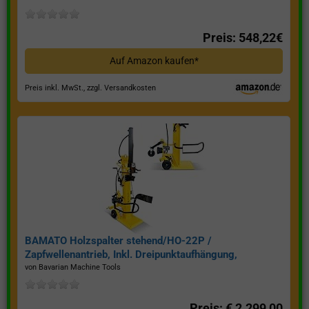
Preis: 548,22€
Auf Amazon kaufen*
Preis inkl. MwSt., zzgl. Versandkosten
BAMATO Holzspalter stehend/HO-22P /
Zapfwellenantrieb, Inkl. Dreipunktaufhängung,
Spaltkraft 22 Tonnen*
von Bavarian Machine Tools
Preis: € 2.299,00