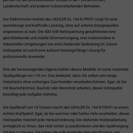
Landwirtschaft und anderen holzverarbeitenden Betrieben.
Der Elektromotor-Antrieb des OEHLER OL 144 N PROFI sorgt für eine
zuverlässige und kraftvolle Leistung, ohne auf externe Energiequellen
angewiesen zu sein. Die 400-Volt-Netzspannung gewährleistet eine
gleichbleibende und stabile Stromversorgung, was insbesondere in
industriellen Umgebungen von entscheidender Bedeutung ist. Dieser
Holzspalter ist somit eine äußerst leistungsfähige Lösung für
professionelle Anwender.
Eine der herausragenden Eigenschaften dieses Modells ist seine maximale
Spaltgutlänge von 110 cm. Das bedeutet, dass Sie selbst sehr lange
Holzstücke ohne vorheriges Zuschneiden verarbeiten können. Egal, ob Sie
mit Baumstämmen, Bauholz oder Brennholz arbeiten, dieser Holzspalter
bewältigt jede Aufgabe mühelos.
Die Spaltkraft von 14 Tonnen macht den OEHLER OL 144 N PROFI zu einem
echten Kraftpaket. Egal, ob Sie weiches oder hartes Holz verarbeiten, dieser
Holzspalter meistert jede Herausforderung. Die stehende Holzbearbeitung
ermöglicht es Ihnen, das Holz sicher zu positionieren und den Spaltvorgang
präzise zu steuern. Sie haben die volle Kontrolle über den Prozess und