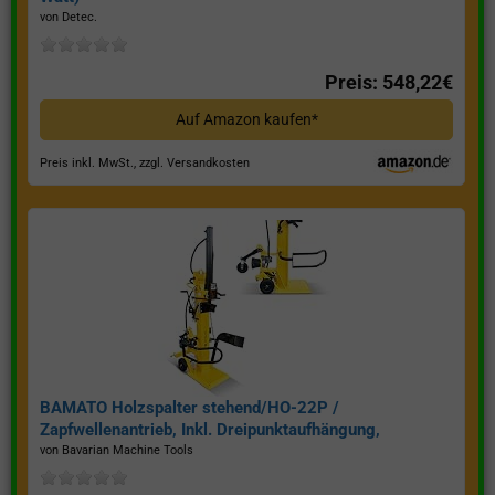
von Detec.
Preis: 548,22€
Auf Amazon kaufen*
Preis inkl. MwSt., zzgl. Versandkosten
BAMATO Holzspalter stehend/HO-22P /
Zapfwellenantrieb, Inkl. Dreipunktaufhängung,
Spaltkraft 22 Tonnen*
von Bavarian Machine Tools