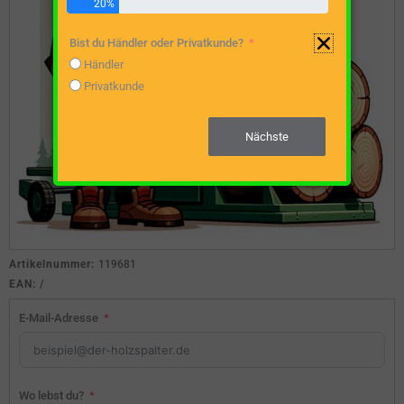
20%
Bist du Händler oder Privatkunde?
Händler
Privatkunde
Nächste
Artikelnummer:
119681
EAN:
/
E-Mail-Adresse
Wo lebst du?