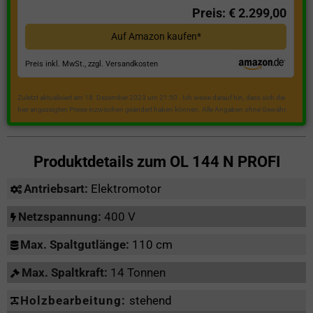
Preis: € 2.299,00
Auf Amazon kaufen*
Preis inkl. MwSt., zzgl. Versandkosten
Zuletzt aktualisiert am 18. Dezember 2023 um 21:50 . Ich weise darauf hin, dass sich die
hier angezeigten Preise inzwischen geändert haben können. Alle Angaben ohne Gewähr.
Produktdetails zum
OL 144 N PROFI
Antriebsart:
Elektromotor
Netzspannung:
400 V
Max. Spaltgutlänge:
110 cm
Max. Spaltkraft:
14 Tonnen
Holzbearbeitung:
stehend