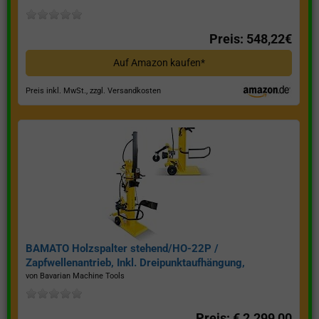
Preis: 548,22€
Auf Amazon kaufen*
Preis inkl. MwSt., zzgl. Versandkosten
BAMATO Holzspalter stehend/HO-22P /
Zapfwellenantrieb, Inkl. Dreipunktaufhängung,
Spaltkraft 22 Tonnen*
von Bavarian Machine Tools
Preis: € 2.299,00