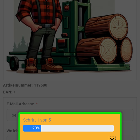
Artikelnummer:
119680
EAN:
/
E-Mail-Adresse
Schritt 1 von 5 -
20%
Wo lebst du?