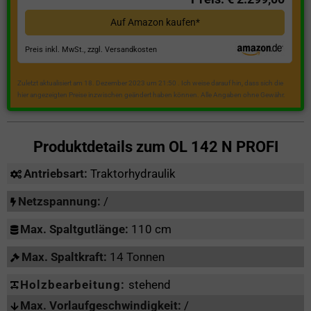
Auf Amazon kaufen*
Preis inkl. MwSt., zzgl. Versandkosten
Zuletzt aktualisiert am 18. Dezember 2023 um 21:50 . Ich weise darauf hin, dass sich die
hier angezeigten Preise inzwischen geändert haben können. Alle Angaben ohne Gewähr.
Produktdetails zum
OL 142 N PROFI
Antriebsart:
Traktorhydraulik
Netzspannung:
/
Max. Spaltgutlänge:
110 cm
Max. Spaltkraft:
14 Tonnen
Holzbearbeitung:
stehend
Max. Vorlaufgeschwindigkeit:
/