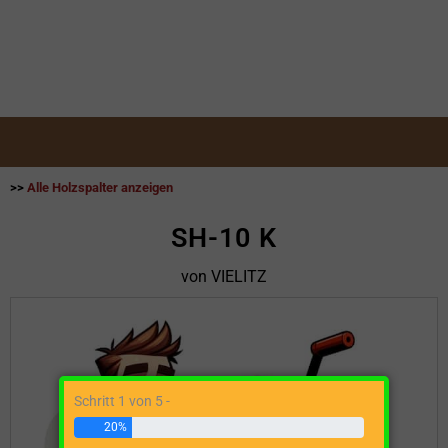
>>
Alle Holzspalter anzeigen
SH-10 K
von VIELITZ
Schritt 1 von 5 -
20%