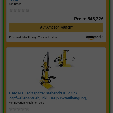
von Detec.
Preis: 548,22€
Auf Amazon kaufen*
Preis inkl. MwSt., zzgl. Versandkosten
BAMATO Holzspalter stehend/HO-22P /
Zapfwellenantrieb, Inkl. Dreipunktaufhängung,
Spaltkraft 22 Tonnen*
von Bavarian Machine Tools