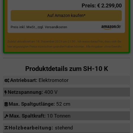
Preis: € 2.299,00
Auf Amazon kaufen*
Preis inkl. MwSt., zzgl. Versandkosten
Zuletzt aktualisiert am 18. Dezember 2023 um 21:50 . Ich weise darauf hin, dass sich die
hier angezeigten Preise inzwischen geändert haben können. Alle Angaben ohne Gewähr.
Produktdetails zum
SH-10 K
Antriebsart:
Elektromotor
Netzspannung:
400 V
Max. Spaltgutlänge:
52 cm
Max. Spaltkraft:
10 Tonnen
Holzbearbeitung:
stehend