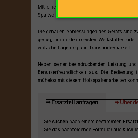
Mit einem Gewicht von 250 kg ist der Vielit
Spaltvorgangs für Stabilität und minimiert Vibr
Die genauen Abmessungen des Geräts sind zwar 
genug, um in den meisten Werkstätten oder 
einfache Lagerung und Transportierbarkeit.
Neben seiner beeindruckenden Leistung und Z
Benutzerfreundlichkeit aus. Die Bedienung 
mühelos mit diesem Holzspalter arbeiten könn
➡ Ersatzteil anfragen
➡ Über de
Sie
suchen
nach einem bestimmten
Ersatzt
Sie das nachfolgende Formular aus & ich le