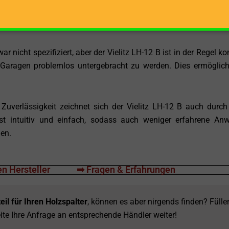
z LH-12 B ein robustes und stabiles Gerät. Dies sorgt währe
ationen, was die Sicherheit und Präzision Ihrer Arbeit erhöht.
nicht spezifiziert, aber der Vielitz LH-12 B ist in der Regel k
Garagen problemlos untergebracht zu werden. Dies ermöglich
uverlässigkeit zeichnet sich der Vielitz LH-12 B auch durch
ist intuitiv und einfach, sodass auch weniger erfahrene An
en.
n Hersteller
➡ Fragen & Erfahrungen
eil für Ihren Holzspalter
, können es aber nirgends finden? Fülle
ite Ihre Anfrage an entsprechende Händler weiter!