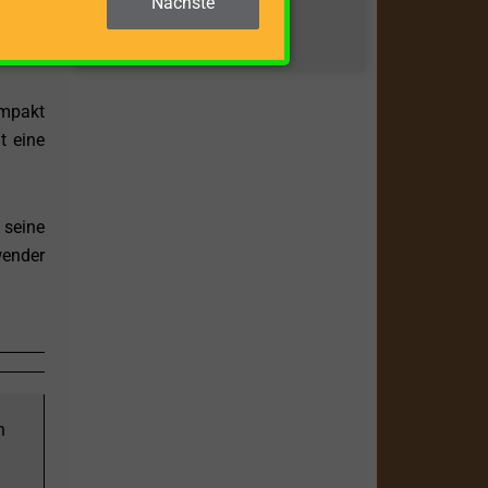
Nächste
nd des
ZUM BEITRAG »
ompakt
t eine
 seine
wender
n