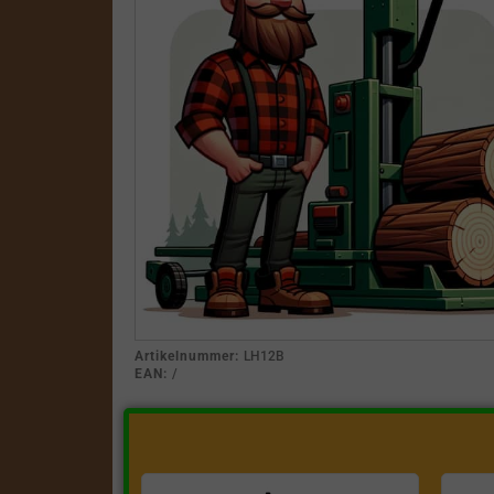
Artikelnummer:
LH12B
EAN:
/