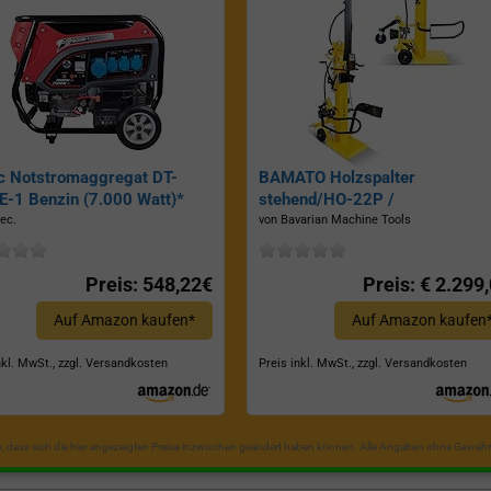
c Notstromaggregat DT-
BAMATO Holzspalter
-1 Benzin (7.000 Watt)*
stehend/HO-22P /
Zapfwellenantrieb, Inkl.
ec.
von Bavarian Machine Tools
Dreipunktaufhängung, Spaltkraf
22 Tonnen*
Preis: 548,22€
Preis: € 2.299
Auf Amazon kaufen*
Auf Amazon kaufen
nkl. MwSt., zzgl. Versandkosten
Preis inkl. MwSt., zzgl. Versandkosten
in, dass sich die hier angezeigten Preise inzwischen geändert haben können. Alle Angaben ohne Gewähr