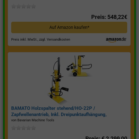
Preis: 548,22€
Auf Amazon kaufen*
Preis inkl. MwSt., zzgl. Versandkosten
BAMATO Holzspalter stehend/HO-22P /
Zapfwellenantrieb, Inkl. Dreipunktaufhängung,
Spaltkraft 22 Tonnen*
von Bavarian Machine Tools
Preis: € 2.299,00