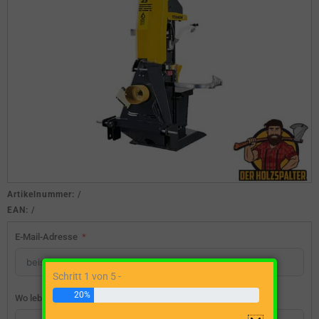
Artikelnummer:
/
EAN:
/
E-Mail-Adresse
Schritt 1 von 5 -
20%
Wo lebst du?