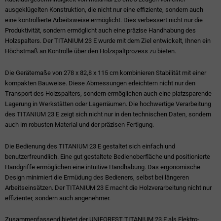
ausgeklügelten Konstruktion, die nicht nur eine effiziente, sondern auch
eine kontrollierte Arbeitsweise ermöglicht. Dies verbessert nicht nur die
Produktivität, sondern ermöglicht auch eine präzise Handhabung des
Holzspalters. Der TITANIUM 23 E wurde mit dem Ziel entwickelt, Ihnen ein
Höchstmaß an Kontrolle über den Holzspaltprozess zu bieten.
Die Gerätemaße von 278 x 82,8 x 115 cm kombinieren Stabilität mit einer
kompakten Bauweise. Diese Abmessungen erleichtern nicht nur den
Transport des Holzspalters, sondern ermöglichen auch eine platzsparende
Lagerung in Werkstätten oder Lagerräumen. Die hochwertige Verarbeitung
des TITANIUM 23 E zeigt sich nicht nur in den technischen Daten, sondern
auch im robusten Material und der präzisen Fertigung.
Die Bedienung des TITANIUM 23 E gestaltet sich einfach und
benutzerfreundlich. Eine gut gestaltete Bedienoberfläche und positionierte
Handgriffe ermöglichen eine intuitive Handhabung. Das ergonomische
Design minimiert die Ermüdung des Bedieners, selbst bei längeren
Arbeitseinsätzen. Der TITANIUM 23 E macht die Holzverarbeitung nicht nur
effizienter, sondern auch angenehmer.
Zusammenfassend bietet der UNIFOREST TITANIUM 23 E als Elektro-