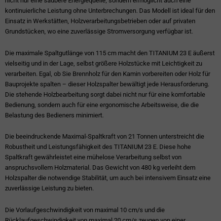
nicht nur eine saubere Energiequelle, sondern ermöglicht auch eine
kontinuierliche Leistung ohne Unterbrechungen. Das Modell ist ideal für den
Einsatz in Werkstätten, Holzverarbeitungsbetrieben oder auf privaten
Grundstücken, wo eine zuverlässige Stromversorgung verfügbar ist.
Die maximale Spaltgutlänge von 115 cm macht den TITANIUM 23 E äußerst
vielseitig und in der Lage, selbst größere Holzstücke mit Leichtigkeit zu
verarbeiten. Egal, ob Sie Brennholz für den Kamin vorbereiten oder Holz für
Bauprojekte spalten – dieser Holzspalter bewältigt jede Herausforderung.
Die stehende Holzbearbeitung sorgt dabei nicht nur für eine komfortable
Bedienung, sondern auch für eine ergonomische Arbeitsweise, die die
Belastung des Bedieners minimiert.
Die beeindruckende Maximal-Spaltkraft von 21 Tonnen unterstreicht die
Robustheit und Leistungsfähigkeit des TITANIUM 23 E. Diese hohe
Spaltkraft gewährleistet eine mühelose Verarbeitung selbst von
anspruchsvollem Holzmaterial. Das Gewicht von 480 kg verleiht dem
Holzspalter die notwendige Stabilität, um auch bei intensivem Einsatz eine
zuverlässige Leistung zu bieten.
Die Vorlaufgeschwindigkeit von maximal 10 cm/s und die
Rücklaufgeschwindigkeit von maximal 20 cm/s zeugen von einer