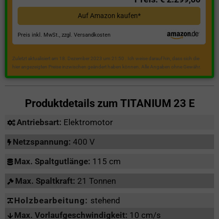
Auf Amazon kaufen*
Preis inkl. MwSt., zzgl. Versandkosten
Zuletzt aktualisiert am 18. Dezember 2023 um 21:50 . Ich weise darauf hin, dass sich die
hier angezeigten Preise inzwischen geändert haben können. Alle Angaben ohne Gewähr.
Produktdetails zum
TITANIUM 23 E
Antriebsart:
Elektromotor
Netzspannung:
400 V
Max. Spaltgutlänge:
115 cm
Max. Spaltkraft:
21 Tonnen
Holzbearbeitung:
stehend
Max. Vorlaufgeschwindigkeit:
10 cm/s