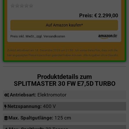
Preis: € 2.299,00
Auf Amazon kaufen*
Preis inkl. MwSt., zzgl. Versandkosten
Zuletzt aktualisiert am 18. Dezember 2023 um 21:50 . Ich weise darauf hin, dass sich die
hier angezeigten Preise inzwischen geändert haben können. Alle Angaben ohne Gewähr.
Produktdetails zum
SPLITMASTER 30 FW E7,5D TURBO
Antriebsart:
Elektromotor
Netzspannung:
400 V
Max. Spaltgutlänge:
125 cm