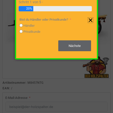
Schritt 1 von 5 -
20%
Bist du Händler oder Privatkunde?
Händler
Privatkunde
Nächste
Artikelnummer:
M8457NTG
EAN:
/
E-Mail-Adresse