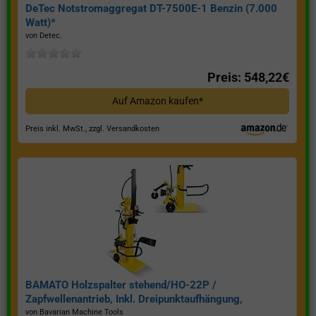
DeTec Notstromaggregat DT-7500E-1 Benzin (7.000
Watt)*
von Detec.
Preis: 548,22€
Auf Amazon kaufen*
Preis inkl. MwSt., zzgl. Versandkosten
BAMATO Holzspalter stehend/HO-22P /
Zapfwellenantrieb, Inkl. Dreipunktaufhängung,
Spaltkraft 22 Tonnen*
von Bavarian Machine Tools