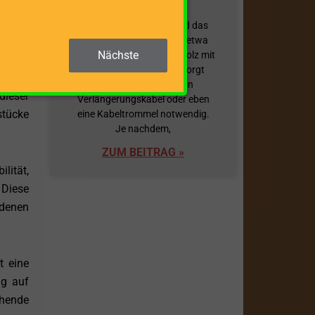
e Wahl
Übersicht
nötigt
Damit Ihr Holzspalter und das
verwendete Zubehör wie etwa
Nächste
ein Förderband für Brennholz mit
elektrischem Strom versorgt
tämmen
werden kann, ist oft ein
dieser
Verlängerungskabel oder eben
stücke
eine Kabeltrommel notwendig.
Je nachdem,
ZUM BEITRAG »
lität,
 Diese
edenen
t eine
ng auf
hende