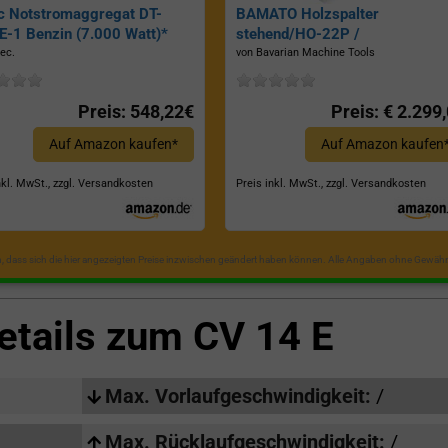
c Notstromaggregat DT-
BAMATO Holzspalter
-1 Benzin (7.000 Watt)*
stehend/HO-22P /
Zapfwellenantrieb, Inkl.
ec.
von Bavarian Machine Tools
Dreipunktaufhängung, Spaltkraf
22 Tonnen*
Preis: 548,22€
Preis: € 2.299
Auf Amazon kaufen*
Auf Amazon kaufen
nkl. MwSt., zzgl. Versandkosten
Preis inkl. MwSt., zzgl. Versandkosten
in, dass sich die hier angezeigten Preise inzwischen geändert haben können. Alle Angaben ohne Gewähr
etails zum
CV 14 E
Max. Vorlaufgeschwindigkeit:
/
Max. Rücklaufgeschwindigkeit:
/