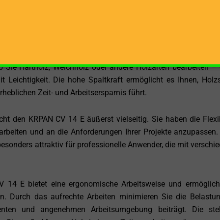
äuscharm zu arbeiten. Der Elektromotor ist eine ausgezeichnet
nderen Umgebungen, in denen ein leistungsstarker Holzspalter be
 Tonnen ist der KRPAN CV 14 E für die Verarbeitung von Holzs
ob Sie Hartholz, Weichholz oder andere Holzarten bearbeiten – 
t Leichtigkeit. Die hohe Spaltkraft ermöglicht es Ihnen, Holz
erheblichen Zeit- und Arbeitsersparnis führt.
 den KRPAN CV 14 E äußerst vielseitig. Sie haben die Flexibi
rbeiten und an die Anforderungen Ihrer Projekte anzupassen.
sonders attraktiv für professionelle Anwender, die mit verschi
 14 E bietet eine ergonomische Arbeitsweise und ermöglich
. Durch das aufrechte Arbeiten minimieren Sie die Belastu
enten und angenehmen Arbeitsumgebung beiträgt. Die ste