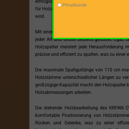
ermöglicht es auch, umweltfreundlich und ger
Privatkunde
für Holzwerkstätten, auf Baustellen oder in a
wird.
Mit einer beeindruckenden Spaltkraft von 13
jeder Art und Größe bestens gerüstet. Egal, 
Holzspalter meistert jede Herausforderung mi
präzise und effizient zu spalten, was zu einer 
Die maximale Spaltgutlänge von 110 cm macht
Holzstämme unterschiedlicher Längen zu vera
großzügige Kapazität macht den Holzspalter be
Holzabmessungen arbeiten.
Die stehende Holzbearbeitung des KRPAN CV
komfortable Positionierung von Holzstämmen
Rücken und Gelenke, was zu einer effizi