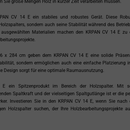
nn Sie große Mengen Holz in kurzer Zeit verarbeiten müssen.
AN CV 14 E ein stabiles und robustes Gerät. Diese Robu
Holzspalters, sondern auch seine Stabilität während des Betrieb
tig ausgewählten Materialien machen den KRPAN CV 14 E zu
rbeitungsprojekte.
16 x 284 cm geben dem KRPAN CV 14 E eine solide Präsenz
bilität, sondern ermöglichen auch eine einfache Platzierung in
te Design sorgt für eine optimale Raumausnutzung.
ein Spitzenprodukt im Bereich der Holzspalter. Mit s
nden Spaltkraft und der vielseitigen Spaltgutlänge ist er die pe
rker. Investieren Sie in den KRPAN CV 14 E, wenn Sie nach
igen Holzspalter suchen, der Ihre Holzbearbeitungsprojekte a