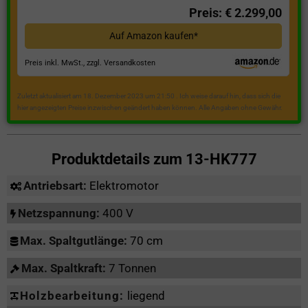
Preis: € 2.299,00
Auf Amazon kaufen*
Preis inkl. MwSt., zzgl. Versandkosten
Zuletzt aktualisiert am 18. Dezember 2023 um 21:50 . Ich weise darauf hin, dass sich die
hier angezeigten Preise inzwischen geändert haben können. Alle Angaben ohne Gewähr.
Produktdetails zum
13-HK777
Antriebsart:
Elektromotor
Netzspannung:
400 V
Max. Spaltgutlänge:
70 cm
Max. Spaltkraft:
7 Tonnen
Holzbearbeitung:
liegend