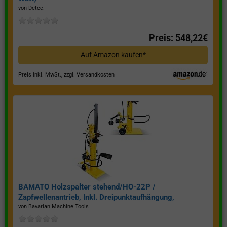
von Detec.
Preis: 548,22€
Auf Amazon kaufen*
Preis inkl. MwSt., zzgl. Versandkosten
BAMATO Holzspalter stehend/HO-22P /
Zapfwellenantrieb, Inkl. Dreipunktaufhängung,
Spaltkraft 22 Tonnen*
von Bavarian Machine Tools