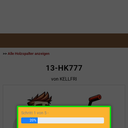
>>
Alle Holzspalter anzeigen
13-HK777
von KELLFRI
Schritt 1 von 5 -
20%