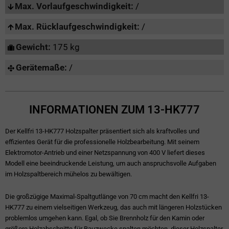
Max. Vorlaufgeschwindigkeit:
/
Max. Rücklaufgeschwindigkeit:
/
Gewicht:
175 kg
Gerätemaße:
/
INFORMATIONEN ZUM 13-HK777
Der Kellfri 13-HK777 Holzspalter präsentiert sich als kraftvolles und
effizientes Gerät für die professionelle Holzbearbeitung. Mit seinem
Elektromotor-Antrieb und einer Netzspannung von 400 V liefert dieses
Modell eine beeindruckende Leistung, um auch anspruchsvolle Aufgaben
im Holzspaltbereich mühelos zu bewältigen.
Die großzügige Maximal-Spaltgutlänge von 70 cm macht den Kellfri 13-
HK777 zu einem vielseitigen Werkzeug, das auch mit längeren Holzstücken
problemlos umgehen kann. Egal, ob Sie Brennholz für den Kamin oder
größere Holzabschnitte für Bauzwecke spalten möchten, dieser Holzspalter