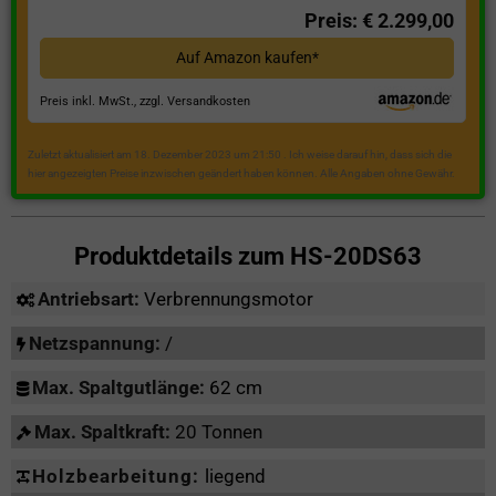
Preis: € 2.299,00
Auf Amazon kaufen*
Preis inkl. MwSt., zzgl. Versandkosten
Zuletzt aktualisiert am 18. Dezember 2023 um 21:50 . Ich weise darauf hin, dass sich die
hier angezeigten Preise inzwischen geändert haben können. Alle Angaben ohne Gewähr.
Produktdetails zum
HS-20DS63
Antriebsart:
Verbrennungsmotor
Netzspannung:
/
Max. Spaltgutlänge:
62 cm
Max. Spaltkraft:
20 Tonnen
Holzbearbeitung:
liegend