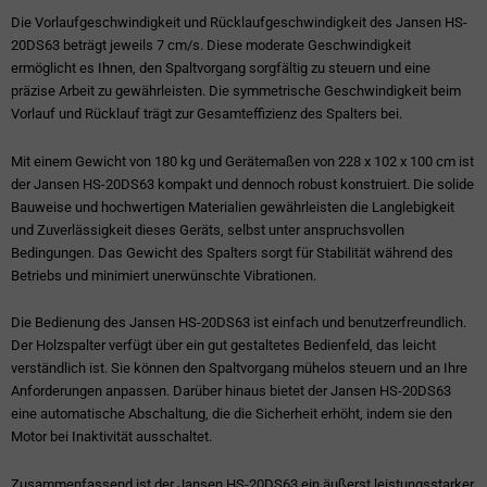
Die Vorlaufgeschwindigkeit und Rücklaufgeschwindigkeit des Jansen HS-
20DS63 beträgt jeweils 7 cm/s. Diese moderate Geschwindigkeit
ermöglicht es Ihnen, den Spaltvorgang sorgfältig zu steuern und eine
präzise Arbeit zu gewährleisten. Die symmetrische Geschwindigkeit beim
Vorlauf und Rücklauf trägt zur Gesamteffizienz des Spalters bei.
Mit einem Gewicht von 180 kg und Gerätemaßen von 228 x 102 x 100 cm ist
der Jansen HS-20DS63 kompakt und dennoch robust konstruiert. Die solide
Bauweise und hochwertigen Materialien gewährleisten die Langlebigkeit
und Zuverlässigkeit dieses Geräts, selbst unter anspruchsvollen
Bedingungen. Das Gewicht des Spalters sorgt für Stabilität während des
Betriebs und minimiert unerwünschte Vibrationen.
Die Bedienung des Jansen HS-20DS63 ist einfach und benutzerfreundlich.
Der Holzspalter verfügt über ein gut gestaltetes Bedienfeld, das leicht
verständlich ist. Sie können den Spaltvorgang mühelos steuern und an Ihre
Anforderungen anpassen. Darüber hinaus bietet der Jansen HS-20DS63
eine automatische Abschaltung, die die Sicherheit erhöht, indem sie den
Motor bei Inaktivität ausschaltet.
Zusammenfassend ist der Jansen HS-20DS63 ein äußerst leistungsstarker