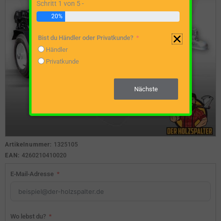
Schritt 1 von 5 -
20%
Bist du Händler oder Privatkunde?
Händler
Privatkunde
Nächste
Artikelnummer:
1325105
EAN:
4260210410020
E-Mail-Adresse
Wo lebst du?