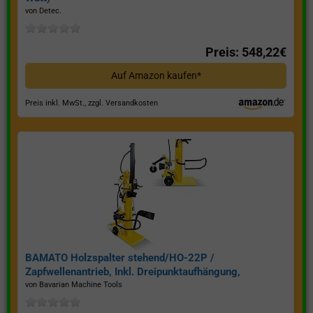
von Detec.
Preis: 548,22€
Auf Amazon kaufen*
Preis inkl. MwSt., zzgl. Versandkosten
BAMATO Holzspalter stehend/HO-22P /
Zapfwellenantrieb, Inkl. Dreipunktaufhängung,
Spaltkraft 22 Tonnen*
von Bavarian Machine Tools