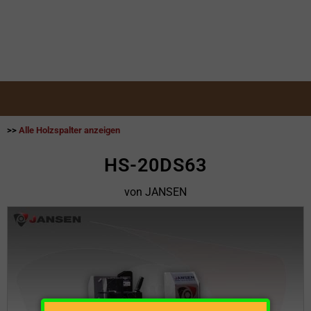
>>
Alle Holzspalter anzeigen
HS-20DS63
von JANSEN