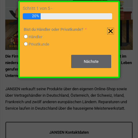
Schritt 1 von 5 -
20%
Bist du Händler oder Privatkunde?
Händler
Privatkunde
Die Firma Jansen GmbH & Co. KG wurde 1984 gegründet und sitzt im
Nächste
niedersächsischen Emlichheim. Sie wurde als Familienbetrieb ins Leben
gerufen, und auch heute noch ist die Familie Jansen in die
Unternehmensführung involviert.
JANSEN verkauft seine Produkte über den eigenen Online-Shop sowie
über Vertragshändler in Deutschland, Österreich, der Schweiz, Irland,
Frankreich und zwölf anderen europäischen Ländern. Reparaturen und
Service laufen in Deutschland über die hauseigene Meisterwerkstatt.
JANSEN Kontaktdaten