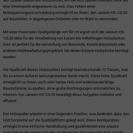
den Spalter überall dort einzusetzen, wo Sie Holz spalten müssen, ohne auf
eine Stromquelle angewiesen zu sein. Das Fehlen einer
Netzspannungseinschränkung ermöglicht es Ihnen, den Jansen HS-12L53
auf Baustellen, in abgelegenen Gebieten oder im Wald zu verwenden.
Mit einer maximalen Spaltgutlänge von 53 cm eignet sich der Jansen HS-
12L53 ideal für die Verarbeitung von kurzen bis mittellangen Holzstücken.
Dies ist perfekt für die Herstellung von Brennholz, Konstruktionsholz oder
anderen Holzbearbeitungsprojekten, bei denen kürzere Holzstücke benötigt
werden.
Die Spaltkraft dieses Holzspalters beträgt beeindruckende 12 Tonnen, was
ihn zu einem äußerst leistungsstarken Gerät macht. Diese hohe Spaltkraft
ermöglicht es Ihnen, auch sehr hartes Holz und widerstandsfähige
Baumstämme zu spalten, ohne große Anstrengungen unternehmen zu
müssen. Der Jansen HS-12L53 bewältigt diese Aufgaben mühelos und
effizient.
Der Holzspalter arbeitet in einer liegenden Position, was bedeutet, dass das
Holz horizontal auf die Spaltplattform gelegt wird. Diese Konfiguration
ermöglicht eine einfache Handhabung und gewährleistet eine präzise
Ausrichtung des Holzes für den Spaltvorgang. Sie legen das Holz auf die