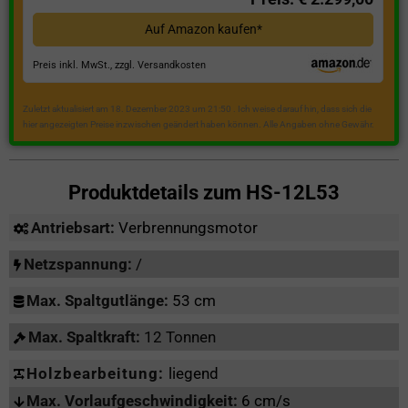
Auf Amazon kaufen*
Preis inkl. MwSt., zzgl. Versandkosten
Zuletzt aktualisiert am 18. Dezember 2023 um 21:50 . Ich weise darauf hin, dass sich die
hier angezeigten Preise inzwischen geändert haben können. Alle Angaben ohne Gewähr.
Produktdetails zum
HS-12L53
Antriebsart:
Verbrennungsmotor
Netzspannung:
/
Max. Spaltgutlänge:
53 cm
Max. Spaltkraft:
12 Tonnen
Holzbearbeitung:
liegend
Max. Vorlaufgeschwindigkeit:
6 cm/s