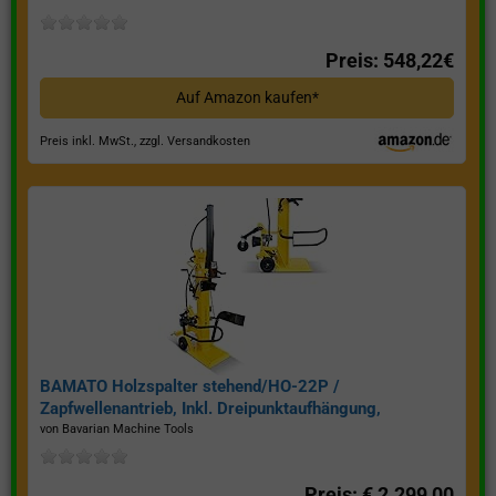
Preis: 548,22€
Auf Amazon kaufen*
Preis inkl. MwSt., zzgl. Versandkosten
BAMATO Holzspalter stehend/HO-22P /
Zapfwellenantrieb, Inkl. Dreipunktaufhängung,
Spaltkraft 22 Tonnen*
von Bavarian Machine Tools
Preis: € 2.299,00