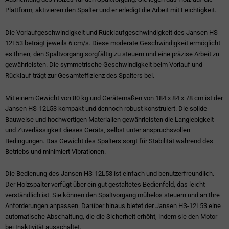
Plattform, aktivieren den Spalter und er erledigt die Arbeit mit Leichtigkeit.
Die Vorlaufgeschwindigkeit und Rücklaufgeschwindigkeit des Jansen HS-
12L53 beträgt jeweils 6 cm/s. Diese moderate Geschwindigkeit ermöglicht
es Ihnen, den Spaltvorgang sorgfältig zu steuern und eine präzise Arbeit zu
gewährleisten. Die symmetrische Geschwindigkeit beim Vorlauf und
Rücklauf trägt zur Gesamteffizienz des Spalters bei.
Mit einem Gewicht von 80 kg und Gerätemaßen von 184 x 84 x 78 cm ist der
Jansen HS-12L53 kompakt und dennoch robust konstruiert. Die solide
Bauweise und hochwertigen Materialien gewährleisten die Langlebigkeit
und Zuverlässigkeit dieses Geräts, selbst unter anspruchsvollen
Bedingungen. Das Gewicht des Spalters sorgt für Stabilität während des
Betriebs und minimiert Vibrationen.
Die Bedienung des Jansen HS-12L53 ist einfach und benutzerfreundlich.
Der Holzspalter verfügt über ein gut gestaltetes Bedienfeld, das leicht
verständlich ist. Sie können den Spaltvorgang mühelos steuern und an Ihre
Anforderungen anpassen. Darüber hinaus bietet der Jansen HS-12L53 eine
automatische Abschaltung, die die Sicherheit erhöht, indem sie den Motor
bei Inaktivität ausschaltet.