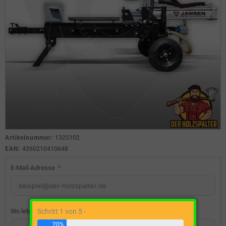
Artikelnummer:
1325102
EAN:
4260210410648
E-Mail-Adresse
Wo lebst du?
Schritt 1 von 5 -
20%