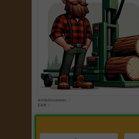
Artikelnummer:
/
EAN:
/