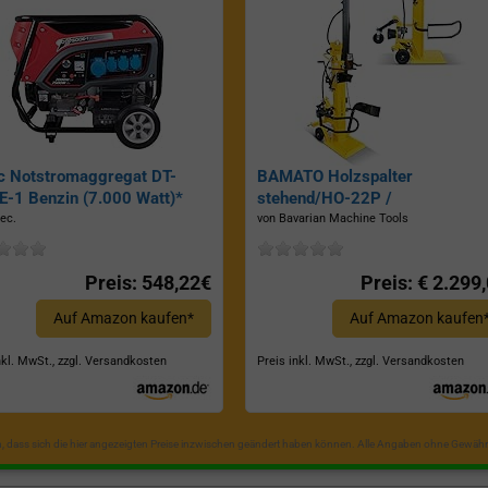
c Notstromaggregat DT-
BAMATO Holzspalter
-1 Benzin (7.000 Watt)*
stehend/HO-22P /
Zapfwellenantrieb, Inkl.
ec.
von Bavarian Machine Tools
Dreipunktaufhängung, Spaltkraf
22 Tonnen*
Preis: 548,22€
Preis: € 2.299
Auf Amazon kaufen*
Auf Amazon kaufen
nkl. MwSt., zzgl. Versandkosten
Preis inkl. MwSt., zzgl. Versandkosten
in, dass sich die hier angezeigten Preise inzwischen geändert haben können. Alle Angaben ohne Gewähr