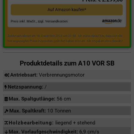
Auf Amazon kaufen*
Preis inkl. MwSt., zzgl. Versandkosten
Zuletzt aktualisiert am 18. Dezember 2023 um 21:50 . Ich weise darauf hin, dass sich die
hier angezeigten Preise inzwischen geändert haben können. Alle Angaben ohne Gewähr.
Produktdetails zum
A10 VOR SB
Antriebsart:
Verbrennungsmotor
Netzspannung:
/
Max. Spaltgutlänge:
56 cm
Max. Spaltkraft:
10 Tonnen
Holzbearbeitung:
liegend + stehend
Max. Vorlaufgeschwindigkeit:
6,9 cm/s