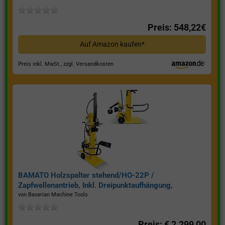
Preis: 548,22€
Auf Amazon kaufen*
Preis inkl. MwSt., zzgl. Versandkosten
BAMATO Holzspalter stehend/HO-22P /
Zapfwellenantrieb, Inkl. Dreipunktaufhängung,
Spaltkraft 22 Tonnen*
von Bavarian Machine Tools
Preis: € 2.299,00