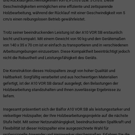
und Rücklaufgeschwindigkeiten von 6,9 cm/s bzw. 5 cm/s. Diese
Geschwindigkeiten ermöglichen eine effiziente und zeitsparende
Holzbearbeitung, während der Rücklauf mit einer Geschwindigkeit von 5
cm/s einen reibungslosen Betrieb gewährleistet.
Trotz seiner beeindruckenden Leistung ist der A10 VOR SB erstaunlich
leicht und kompakt. Mit einem Gewicht von 90 kg und den Gerätemaßen
von 140 x 35 x 70 cm ist er einfach zu transportieren und in verschiedenen
Arbeitsumgebungen einzusetzen. Diese Kompaktheit beeinträchtigt jedoch
nicht die Robustheit und Leistungsfähigkeit des Geräts.
Die Konstruktion dieses Holzspalters zeugt von hoher Qualität und
Haltbarkeit. Sorgfältig verarbeitet und aus hochwertigen Materialien
gefertigt, ist der A10 VOR SB darauf ausgelegt, den Belastungen der
Holzbearbeitung standzuhalten und Ihnen zuverlässige Ergebnisse zu
liefern.
Insgesamt präsentiert sich der Balfor A10 VOR SB als leistungsstarker und
vielseitiger Holzspalter, der Ihre Holzbearbeitungsprojekte auf die nächste
Stufe hebt. Mit seiner Netzunabhängigkeit, beeindruckenden Spaltkraft und
Flexibilität ist dieser Holzspalter eine ausgezeichnete Wahl für
professionelle Anwender und Heimwerker gleichermaßen. Erfahren Sie die