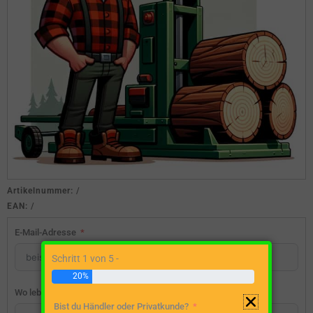
Artikelnummer:
/
EAN:
/
E-Mail-Adresse
Schritt 1 von 5 -
20%
Wo lebst du?
Bist du Händler oder Privatkunde?