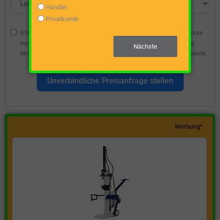
Händler
Privatkunde
Ich bin damit einverstanden, dass die angegebene E-Mail-Adresse
vom Webseitenbetreiber gespeichert wird, damit ich über diese
Nächste
hinsichtlich eines unverbindlichen Preisangebots kontaktiert werde.
Unverbindliche Preisanfrage stellen
Werbung*