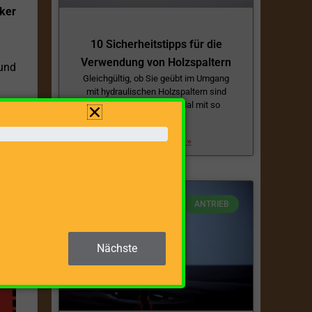
ker
10 Sicherheitstipps für die
Verwendung von Holzspaltern
 und
Gleichgültig, ob Sie geübt im Umgang
mit hydraulischen Holzspaltern sind
oder, ob Sie das erste Mal mit so
einem Gerät
von
 an
ZUM BEITRAG »
ANTRIEB
Nächste