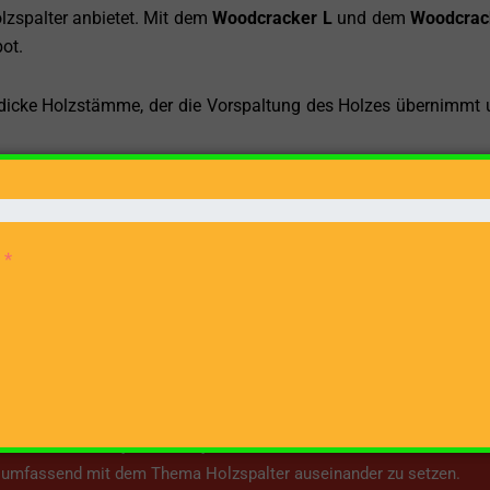
zspalter anbietet. Mit dem
Woodcracker L
und dem
Woodcrac
ot.
dicke Holzstämme, der die Vorspaltung des Holzes übernimmt
agger montiert, ist aber ebenfalls eher zum Vorspalten 
zweckes richtet sich WESTTECH mit seinen Holzspaltern eher
ich
eite möchte ich jedem und jeder Interessierten eine Plattform
h umfassend mit dem Thema Holzspalter auseinander zu setzen.