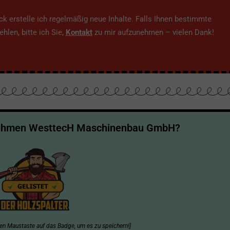
 erstelle ich regelmäßig neue Inhalte. Falls Ihnen bestimmte
hlen, bitte ich Sie,
Kontakt
zu mir aufzunehmen – vielen Dank!
nehmen WesttecH Maschinenbau GmbH?
hten Maustaste auf das Badge, um es zu speichern!]