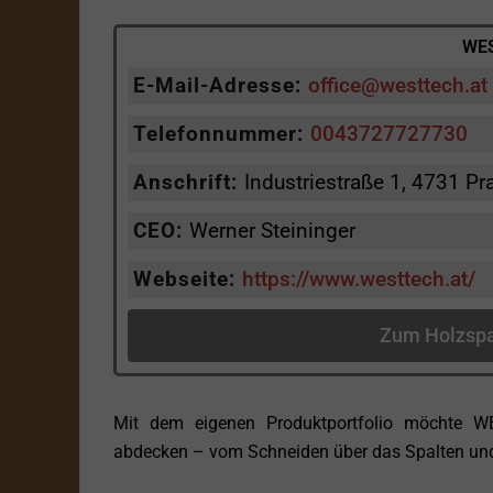
WES
E-Mail-Adresse:
office@westtech.at
Telefonnummer:
0043727727730
Anschrift:
Industriestraße 1, 4731 Pr
CEO:
Werner Steininger
Webseite:
https://www.westtech.at/
Zum Holzspa
Mit dem eigenen Produktportfolio möchte WE
abdecken – vom Schneiden über das Spalten un