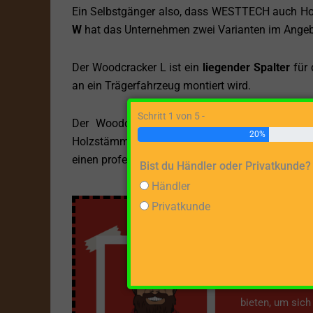
Ein Selbstgänger also, dass WESTTECH auch Hol
W
hat das Unternehmen zwei Varianten im Angeb
Der Woodcracker L ist ein
liegender Spalter
für 
an ein Trägerfahrzeug montiert wird.
Schritt 1 von 5 -
Der Woodcracker W dagegen wird an einen B
20%
Holzstämmen gedacht. Aufgrund ihres Einsatz
einen professionell agierenden Kundenstamm.
Bist du Händler oder Privatkunde?
Händler
Privatkunde
Über m
Mit dieser Webs
bieten, um sic