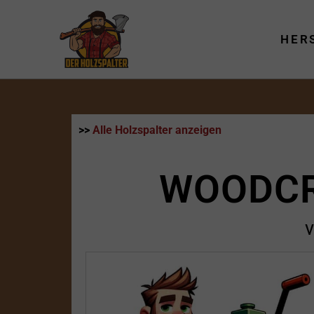
Zum
Inhalt
HER
springen
>>
Alle Holzspalter anzeigen
WOODCR