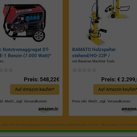
c Notstromaggregat DT-
BAMATO Holzspalter
-1 Benzin (7.000 Watt)*
stehend/HO-22P /
Zapfwellenantrieb, Inkl.
ec.
von Bavarian Machine Tools
Dreipunktaufhängung, Spaltkraf
22 Tonnen*
Preis: 548,22€
Preis: € 2.299
Auf Amazon kaufen*
Auf Amazon kaufen
nkl. MwSt., zzgl. Versandkosten
Preis inkl. MwSt., zzgl. Versandkosten
in, dass sich die hier angezeigten Preise inzwischen geändert haben können. Alle Angaben ohne Gewähr