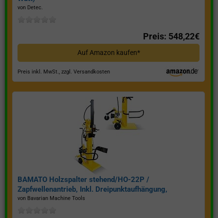
von Detec.
Preis: 548,22€
Auf Amazon kaufen*
Preis inkl. MwSt., zzgl. Versandkosten
BAMATO Holzspalter stehend/HO-22P /
Zapfwellenantrieb, Inkl. Dreipunktaufhängung,
Spaltkraft 22 Tonnen*
von Bavarian Machine Tools