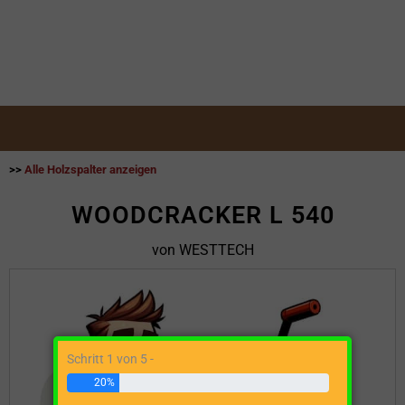
>>
Alle Holzspalter anzeigen
WOODCRACKER L 540
von WESTTECH
Schritt 1 von 5 -
20%