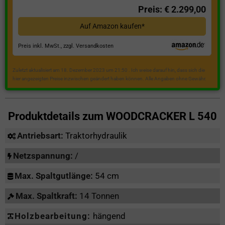
Preis: € 2.299,00
Auf Amazon kaufen*
Preis inkl. MwSt., zzgl. Versandkosten
Zuletzt aktualisiert am 18. Dezember 2023 um 21:50 . Ich weise darauf hin, dass sich die
hier angezeigten Preise inzwischen geändert haben können. Alle Angaben ohne Gewähr.
Produktdetails zum
WOODCRACKER L 540
Antriebsart:
Traktorhydraulik
Netzspannung:
/
Max. Spaltgutlänge:
54 cm
Max. Spaltkraft:
14 Tonnen
Holzbearbeitung:
hängend