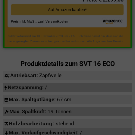
Auf Amazon kaufen*
Preis inkl. MwSt., zzgl. Versandkosten
Zuletzt aktualisiert am 18. Dezember 2023 um 21:50 . Ich weise darauf hin, dass sich die
hier angezeigten Preise inzwischen geändert haben können. Alle Angaben ohne Gewähr.
Produktdetails zum
SVT 16 ECO
Antriebsart:
Zapfwelle
Netzspannung:
/
Max. Spaltgutlänge:
67 cm
Max. Spaltkraft:
19 Tonnen
Holzbearbeitung:
stehend
Max. Vorlaufgeschwindigkeit:
/