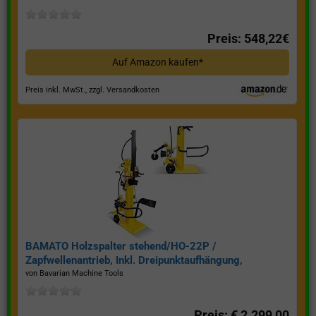
Preis: 548,22€
Auf Amazon kaufen*
Preis inkl. MwSt., zzgl. Versandkosten
BAMATO Holzspalter stehend/HO-22P /
Zapfwellenantrieb, Inkl. Dreipunktaufhängung,
Spaltkraft 22 Tonnen*
von Bavarian Machine Tools
Preis: € 2.299,00