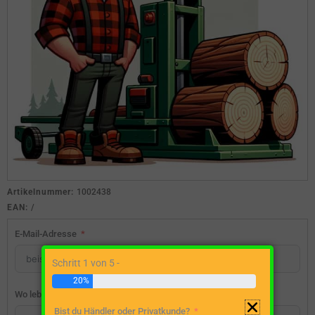
Artikelnummer:
1002438
EAN:
/
E-Mail-Adresse
Schritt 1 von 5 -
20%
Wo lebst du?
Bist du Händler oder Privatkunde?