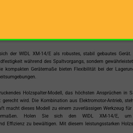
/s gewährleistet einen schnellen und effizienten Spaltprozess.
ngen Holz in kurzer Zeit zu bearbeiten, was die Gesamtprodukt
laufgeschwindigkeit von 14,3 cm/s dafür, dass der Spaltkeil zü
hsten Spaltvorgang vorzubereiten.
ich der WIDL XM-14/E als robustes, stabil gebautes Gerät.
ndfestigkeit während des Spaltvorgangs, sondern gewährleiste
e kompakten Gerätemaße bieten Flexibilität bei der Lageru
rbeitsumgebungen.
ruckendes Holzspalter-Modell, das höchsten Ansprüchen in 
it gerecht wird. Die Kombination aus Elektromotor-Antrieb, ste
aft macht dieses Modell zu einem zuverlässigen Werkzeug für 
chermaßen. Holen Sie sich den WIDL XM-14/E, um
d Effizienz zu bewältigen. Mit diesem leistungsstarken Holzs