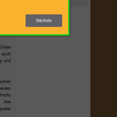
 Diese
ivität
Nächste
gig in
 Diese
t auch
ng und
Sachen
hender
Profis
 Ihre
palter