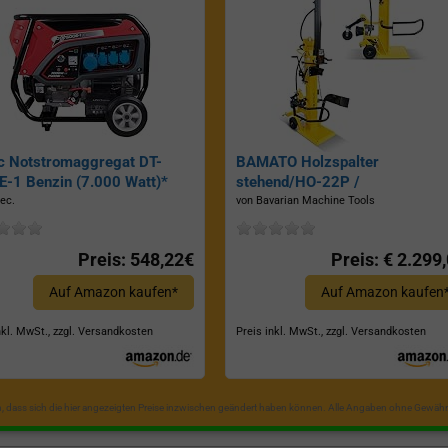
c Notstromaggregat DT-
BAMATO Holzspalter
-1 Benzin (7.000 Watt)*
stehend/HO-22P /
Zapfwellenantrieb, Inkl.
ec.
von Bavarian Machine Tools
Dreipunktaufhängung, Spaltkraf
22 Tonnen*
Preis: 548,22€
Preis: € 2.299
Auf Amazon kaufen*
Auf Amazon kaufen
nkl. MwSt., zzgl. Versandkosten
Preis inkl. MwSt., zzgl. Versandkosten
in, dass sich die hier angezeigten Preise inzwischen geändert haben können. Alle Angaben ohne Gewähr