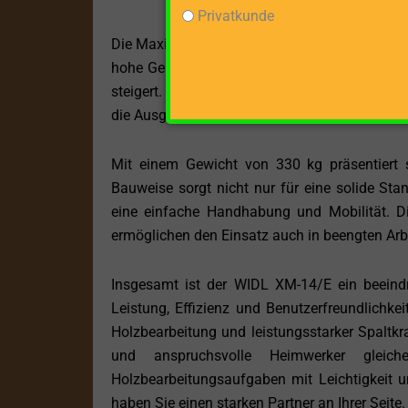
Privatkunde
Die Maximal Vorlaufgeschwindigkeit von 25 cm
hohe Geschwindigkeit ermöglicht es, große Me
steigert. Gleichzeitig sorgt die Maximal Rück
die Ausgangsposition zurückkehrt, um den näc
Mit einem Gewicht von 330 kg präsentiert s
Bauweise sorgt nicht nur für eine solide Sta
eine einfache Handhabung und Mobilität. Di
ermöglichen den Einsatz auch in beengten A
Insgesamt ist der WIDL XM-14/E ein beeind
Leistung, Effizienz und Benutzerfreundlichke
Holzbearbeitung und leistungsstarker Spaltkr
und anspruchsvolle Heimwerker glei
Holzbearbeitungsaufgaben mit Leichtigkeit un
haben Sie einen starken Partner an Ihrer Seite.