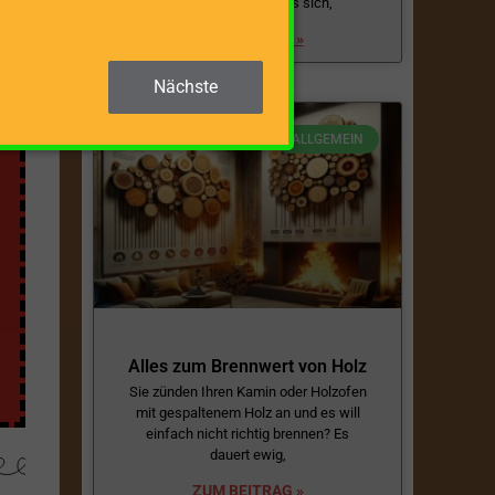
muss. Man erspart es sich,
ZUM BEITRAG »
Nächste
ALLGEMEIN
Alles zum Brennwert von Holz
Sie zünden Ihren Kamin oder Holzofen
mit gespaltenem Holz an und es will
einfach nicht richtig brennen? Es
dauert ewig,
ZUM BEITRAG »