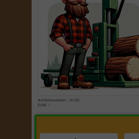
Artikelnummer:
16180
EAN:
/