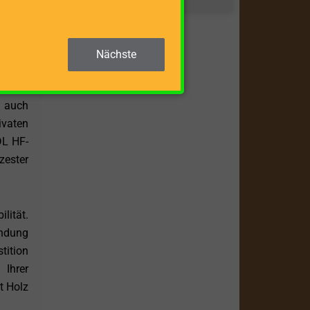
eht im
nenten
fwand,
Nächste
n auch
ivaten
DL HF-
zester
lität.
indung
tition
 Ihrer
t Holz