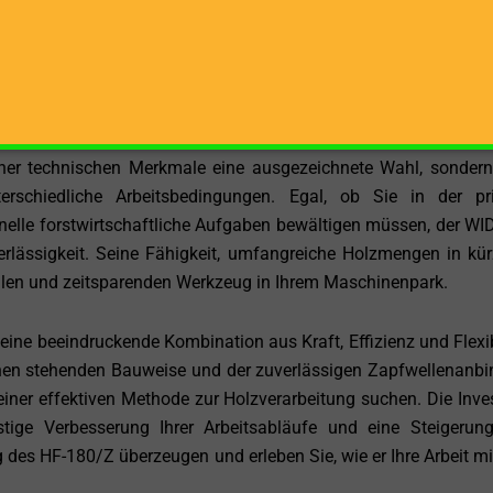
mpliziert wie effektiv. Eine klare und einfache Bedienung st
enehmes Arbeitsumfeld zu gewährleisten. Die robusten Kompo
hen eine zuverlässige Funktion und minimieren den Wartungsau
können.
einer technischen Merkmale eine ausgezeichnete Wahl, sonder
rschiedliche Arbeitsbedingungen. Egal, ob Sie in der pr
onelle forstwirtschaftliche Aufgaben bewältigen müssen, der WI
erlässigkeit. Seine Fähigkeit, umfangreiche Holzmengen in kür
ollen und zeitsparenden Werkzeug in Ihrem Maschinenpark.
e beeindruckende Kombination aus Kraft, Effizienz und Flexibi
schen stehenden Bauweise und der zuverlässigen Zapfwellenanb
 einer effektiven Methode zur Holzverarbeitung suchen. Die Inves
stige Verbesserung Ihrer Arbeitsabläufe und eine Steigerung
g des HF-180/Z überzeugen und erleben Sie, wie er Ihre Arbeit mi