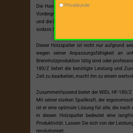
Privatkunde
Die Handhabung des HF-180/Z ist ebenso unko
Vordergrund, um Ihnen ein sicheres und ang
und die hohe Verarbeitungsqualität versprec
sodass Sie sich auf Ihre Arbeit konzentrieren 
Dieser Holzspalter ist nicht nur aufgrund s
wegen seiner Anpassungsfähigkeit an unte
Brennholzproduktion tätig sind oder professi
180/Z liefert die benötigte Leistung und Zuv
Zeit zu bearbeiten, macht ihn zu einem wertv
Zusammenfassend bietet der WIDL HF-180/Z ein
Mit seiner starken Spaltkraft, der ergonomi
ist er eine optimale Lösung für alle, die nach
in diesen Holzspalter bedeutet eine langfri
Produktivität. Lassen Sie sich von der Leistun
revolutioniert.