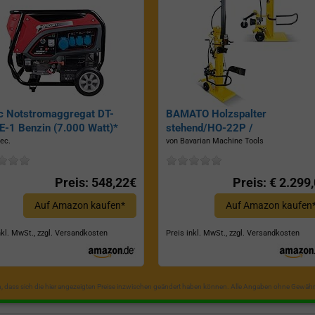
c Notstromaggregat DT-
BAMATO Holzspalter
-1 Benzin (7.000 Watt)*
stehend/HO-22P /
Zapfwellenantrieb, Inkl.
ec.
von Bavarian Machine Tools
Dreipunktaufhängung, Spaltkraf
22 Tonnen*
Preis: 548,22€
Preis: € 2.299
Auf Amazon kaufen*
Auf Amazon kaufen
nkl. MwSt., zzgl. Versandkosten
Preis inkl. MwSt., zzgl. Versandkosten
in, dass sich die hier angezeigten Preise inzwischen geändert haben können. Alle Angaben ohne Gewähr