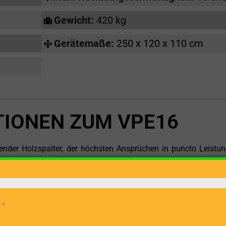
Gewicht:
420 kg
Gerätemaße:
250 x 120 x 110 cm
IONEN ZUM VPE16
der Holzspalter, der höchsten Ansprüchen in puncto Leistu
aus Elektromotor und Zapfwelle bietet er eine flexible Antriebsar
ionen integrieren lässt. Die Netzspannung von 400 V sorgt fü
, die eine konstante Arbeitsleistung gewährleistet.
 von 100 cm macht den VOGESENBLITZ VPE16 zu einem vielse