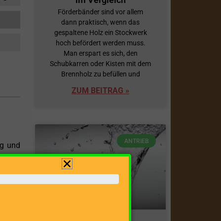
Förderbänder sind vor allem
dann praktisch, wenn das
gespaltene Holz ein Stockwerk
hoch befördert werden muss.
Man erspart es sich, den
Schubkarren oder Kisten mit dem
Brennholz zu befüllen und
ZUM BEITRAG »
ANTRIEB
ng und
t, die
r eine
itigen