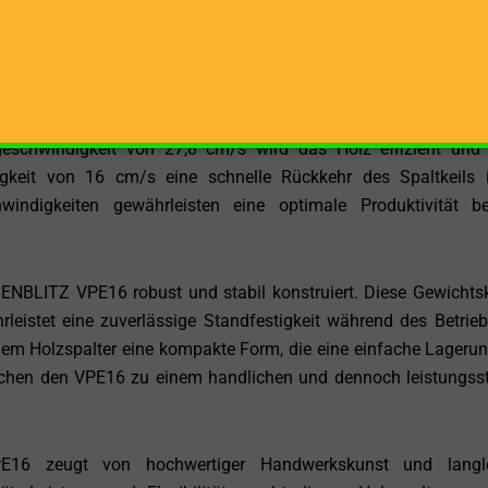
itung von langen Holzstämmen eignet. Die Spaltkraft von 16 
n hartem Holz, und die stehende Holzbearbeitung erleichte
erheblich.
 seine beeindruckenden Vorlauf- und Rücklaufgeschwindig
geschwindigkeit von 27,8 cm/s wird das Holz effizient und
gkeit von 16 cm/s eine schnelle Rückkehr des Spaltkeils 
windigkeiten gewährleisten eine optimale Produktivität b
ENBLITZ VPE16 robust und stabil konstruiert. Diese Gewichts
rleistet eine zuverlässige Standfestigkeit während des Betrieb
m Holzspalter eine kompakte Form, die eine einfache Lageru
chen den VPE16 zu einem handlichen und dennoch leistungss
16 zeugt von hochwertiger Handwerkskunst und langle