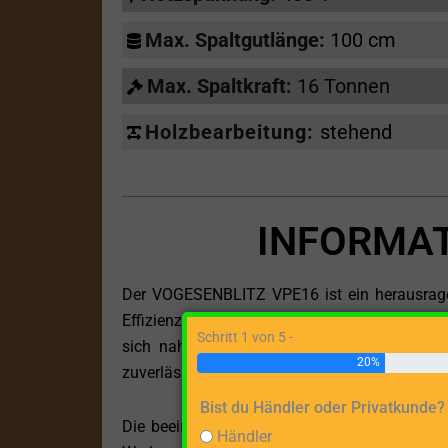
Max. Spaltgutlänge:
100 cm
Max. Spaltkraft:
16 Tonnen
Holzbearbeitung:
stehend
INFORMAT
Der VOGESENBLITZ VPE16 ist ein herausragen
Effizienz gerecht wird. Mit seiner Kombination 
Schritt 1 von 5 -
sich nahtlos in verschiedene Betriebssituat
20%
zuverlässige und leistungsstarke Energiezufuhr
Bist du Händler oder Privatkunde?
Die beeindruckende Maximal-Spaltgutlänge
Händler