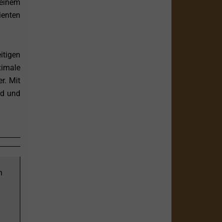
 einem
ienten
itigen
ximale
r. Mit
rd und
n