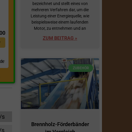
bezeichnet und stellt eines von
mehreren Verfahren dar, um die
Leistung einer Energiequelle, wie
t
beispielsweise einem laufenden
Motor, zu entnehmen und an
,00
ZUM BEITRAG »
*
ZUBEHÖR
.
/s
Brennholz-Förderbänder
/s
im Vergleich