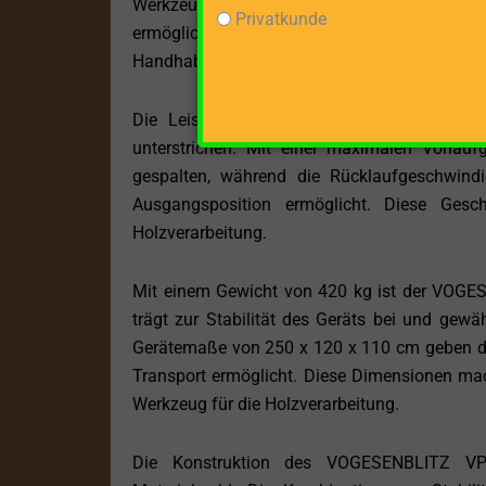
Werkzeug, das sich besonders für die Bearbe
Privatkunde
ermöglicht ein müheloses Spalten selbst vo
Handhabung und den Transport des Spaltguts 
Die Leistungsstärke des VPE16 wird durch
unterstrichen. Mit einer maximalen Vorlauf
gespalten, während die Rücklaufgeschwindi
Ausgangsposition ermöglicht. Diese Gesch
Holzverarbeitung.
Mit einem Gewicht von 420 kg ist der VOGES
trägt zur Stabilität des Geräts bei und gewäh
Gerätemaße von 250 x 120 x 110 cm geben de
Transport ermöglicht. Diese Dimensionen ma
Werkzeug für die Holzverarbeitung.
Die Konstruktion des VOGESENBLITZ VPE