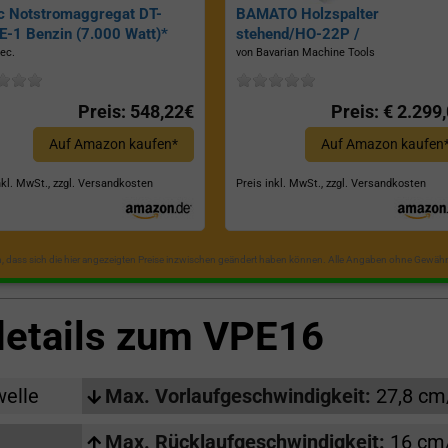
c Notstromaggregat DT-
BAMATO Holzspalter
-1 Benzin (7.000 Watt)*
stehend/HO-22P /
Zapfwellenantrieb, Inkl.
ec.
von Bavarian Machine Tools
Dreipunktaufhängung, Spaltkraf
22 Tonnen*
Preis: 548,22€
Preis: € 2.299
Auf Amazon kaufen*
Auf Amazon kaufen
nkl. MwSt., zzgl. Versandkosten
Preis inkl. MwSt., zzgl. Versandkosten
in, dass sich die hier angezeigten Preise inzwischen geändert haben können. Alle Angaben ohne Gewähr
details zum
VPE16
welle
Max. Vorlaufgeschwindigkeit:
27,8 cm
Max. Rücklaufgeschwindigkeit:
16 cm