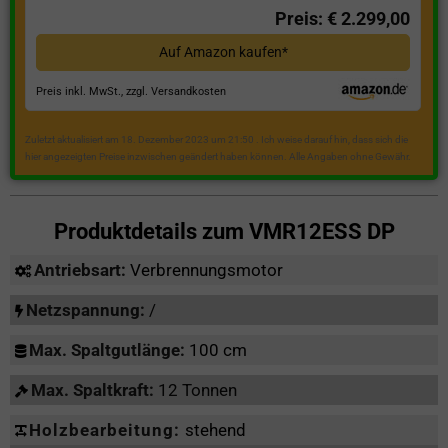
Preis: € 2.299,00
Auf Amazon kaufen*
Preis inkl. MwSt., zzgl. Versandkosten
Zuletzt aktualisiert am 18. Dezember 2023 um 21:50 . Ich weise darauf hin, dass sich die
hier angezeigten Preise inzwischen geändert haben können. Alle Angaben ohne Gewähr.
Produktdetails zum
VMR12ESS DP
Antriebsart:
Verbrennungsmotor
Netzspannung:
/
Max. Spaltgutlänge:
100 cm
Max. Spaltkraft:
12 Tonnen
Holzbearbeitung:
stehend