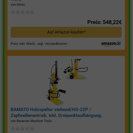
von Detec.
Preis: 548,22€
Auf Amazon kaufen*
Preis inkl. MwSt., zzgl. Versandkosten
BAMATO Holzspalter stehend/HO-22P /
Zapfwellenantrieb, Inkl. Dreipunktaufhängung,
Spaltkraft 22 Tonnen*
von Bavarian Machine Tools