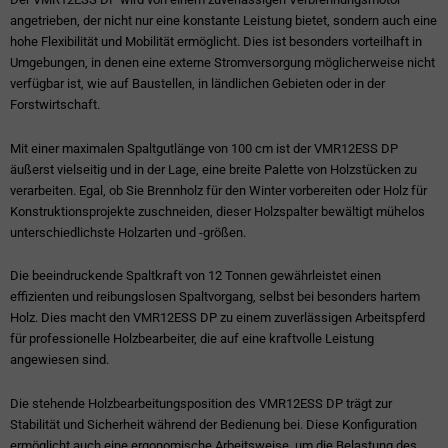
angetrieben, der nicht nur eine konstante Leistung bietet, sondern auch eine
hohe Flexibilität und Mobilität ermöglicht. Dies ist besonders vorteilhaft in
Umgebungen, in denen eine externe Stromversorgung möglicherweise nicht
verfügbar ist, wie auf Baustellen, in ländlichen Gebieten oder in der
Forstwirtschaft.
Mit einer maximalen Spaltgutlänge von 100 cm ist der VMR12ESS DP
äußerst vielseitig und in der Lage, eine breite Palette von Holzstücken zu
verarbeiten. Egal, ob Sie Brennholz für den Winter vorbereiten oder Holz für
Konstruktionsprojekte zuschneiden, dieser Holzspalter bewältigt mühelos
unterschiedlichste Holzarten und -größen.
Die beeindruckende Spaltkraft von 12 Tonnen gewährleistet einen
effizienten und reibungslosen Spaltvorgang, selbst bei besonders hartem
Holz. Dies macht den VMR12ESS DP zu einem zuverlässigen Arbeitspferd
für professionelle Holzbearbeiter, die auf eine kraftvolle Leistung
angewiesen sind.
Die stehende Holzbearbeitungsposition des VMR12ESS DP trägt zur
Stabilität und Sicherheit während der Bedienung bei. Diese Konfiguration
ermöglicht auch eine ergonomische Arbeitsweise, um die Belastung des