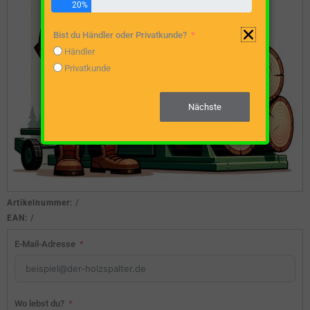
20%
Bist du Händler oder Privatkunde?
Händler
Privatkunde
Nächste
Artikelnummer:
/
EAN:
/
E-Mail-Adresse
Wo lebst du?