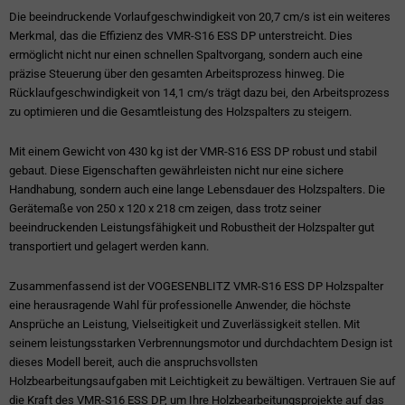
Die beeindruckende Vorlaufgeschwindigkeit von 20,7 cm/s ist ein weiteres
Merkmal, das die Effizienz des VMR-S16 ESS DP unterstreicht. Dies
ermöglicht nicht nur einen schnellen Spaltvorgang, sondern auch eine
präzise Steuerung über den gesamten Arbeitsprozess hinweg. Die
Rücklaufgeschwindigkeit von 14,1 cm/s trägt dazu bei, den Arbeitsprozess
zu optimieren und die Gesamtleistung des Holzspalters zu steigern.
Mit einem Gewicht von 430 kg ist der VMR-S16 ESS DP robust und stabil
gebaut. Diese Eigenschaften gewährleisten nicht nur eine sichere
Handhabung, sondern auch eine lange Lebensdauer des Holzspalters. Die
Gerätemaße von 250 x 120 x 218 cm zeigen, dass trotz seiner
beeindruckenden Leistungsfähigkeit und Robustheit der Holzspalter gut
transportiert und gelagert werden kann.
Zusammenfassend ist der VOGESENBLITZ VMR-S16 ESS DP Holzspalter
eine herausragende Wahl für professionelle Anwender, die höchste
Ansprüche an Leistung, Vielseitigkeit und Zuverlässigkeit stellen. Mit
seinem leistungsstarken Verbrennungsmotor und durchdachtem Design ist
dieses Modell bereit, auch die anspruchsvollsten
Holzbearbeitungsaufgaben mit Leichtigkeit zu bewältigen. Vertrauen Sie auf
die Kraft des VMR-S16 ESS DP, um Ihre Holzbearbeitungsprojekte auf das