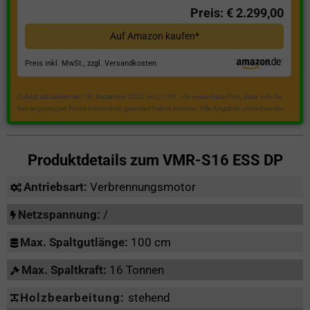
Preis: € 2.299,00
Auf Amazon kaufen*
Preis inkl. MwSt., zzgl. Versandkosten
Zuletzt aktualisiert am 18. Dezember 2023 um 21:50 . Ich weise darauf hin, dass sich die
hier angezeigten Preise inzwischen geändert haben können. Alle Angaben ohne Gewähr.
Produktdetails zum
VMR-S16 ESS DP
Antriebsart:
Verbrennungsmotor
Netzspannung:
/
Max. Spaltgutlänge:
100 cm
Max. Spaltkraft:
16 Tonnen
Holzbearbeitung:
stehend