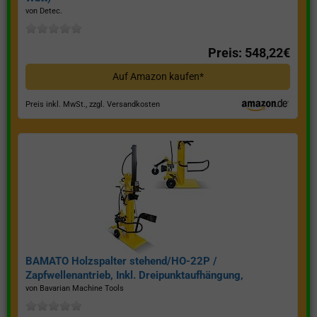
von Detec.
Preis: 548,22€
Auf Amazon kaufen*
Preis inkl. MwSt., zzgl. Versandkosten
BAMATO Holzspalter stehend/HO-22P /
Zapfwellenantrieb, Inkl. Dreipunktaufhängung,
Spaltkraft 22 Tonnen*
von Bavarian Machine Tools