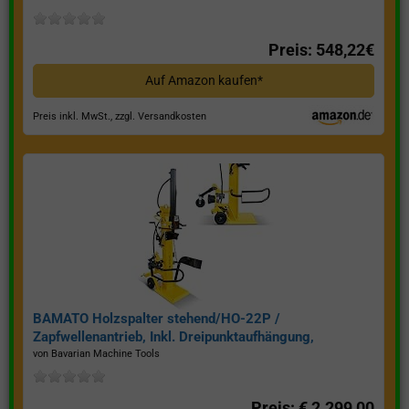
Preis: 548,22€
Auf Amazon kaufen*
Preis inkl. MwSt., zzgl. Versandkosten
BAMATO Holzspalter stehend/HO-22P /
Zapfwellenantrieb, Inkl. Dreipunktaufhängung,
Spaltkraft 22 Tonnen*
von Bavarian Machine Tools
Preis: € 2.299,00