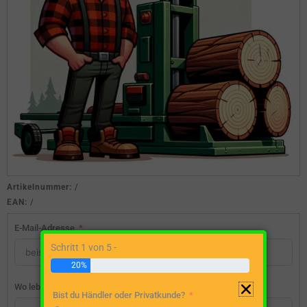
Artikelnummer:
/
EAN:
/
E-Mail-Adresse
Schritt 1 von 5 -
20%
Wo lebst du?
Bist du Händler oder Privatkunde?