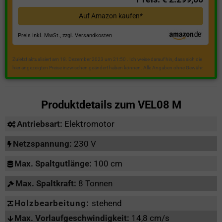
Auf Amazon kaufen*
Preis inkl. MwSt., zzgl. Versandkosten
Zuletzt aktualisiert am 18. Dezember 2023 um 21:50 . Ich weise darauf hin, dass sich die
hier angezeigten Preise inzwischen geändert haben können. Alle Angaben ohne Gewähr.
Produktdetails zum
VEL08 M
Antriebsart:
Elektromotor
Netzspannung:
230 V
Max. Spaltgutlänge:
100 cm
Max. Spaltkraft:
8 Tonnen
Holzbearbeitung:
stehend
Max. Vorlaufgeschwindigkeit:
14,8 cm/s