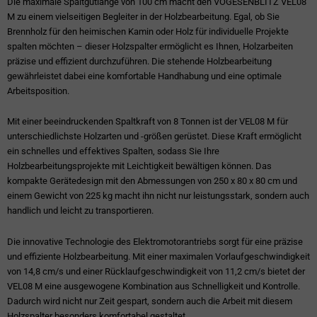
Die maximale Spaltgutlänge von 100 cm macht den VOGESENBLITZ VEL08
M zu einem vielseitigen Begleiter in der Holzbearbeitung. Egal, ob Sie
Brennholz für den heimischen Kamin oder Holz für individuelle Projekte
spalten möchten – dieser Holzspalter ermöglicht es Ihnen, Holzarbeiten
präzise und effizient durchzuführen. Die stehende Holzbearbeitung
gewährleistet dabei eine komfortable Handhabung und eine optimale
Arbeitsposition.
Mit einer beeindruckenden Spaltkraft von 8 Tonnen ist der VEL08 M für
unterschiedlichste Holzarten und -größen gerüstet. Diese Kraft ermöglicht
ein schnelles und effektives Spalten, sodass Sie Ihre
Holzbearbeitungsprojekte mit Leichtigkeit bewältigen können. Das
kompakte Gerätedesign mit den Abmessungen von 250 x 80 x 80 cm und
einem Gewicht von 225 kg macht ihn nicht nur leistungsstark, sondern auch
handlich und leicht zu transportieren.
Die innovative Technologie des Elektromotorantriebs sorgt für eine präzise
und effiziente Holzbearbeitung. Mit einer maximalen Vorlaufgeschwindigkeit
von 14,8 cm/s und einer Rücklaufgeschwindigkeit von 11,2 cm/s bietet der
VEL08 M eine ausgewogene Kombination aus Schnelligkeit und Kontrolle.
Dadurch wird nicht nur Zeit gespart, sondern auch die Arbeit mit diesem
Holzspalter besonders komfortabel gestaltet.