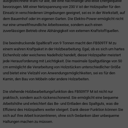
ausgezeichnete Wahl für alle, die eine nachhaltige und leise Energiequelle
bevorzugen. Mit einer Netzspannung von 230 V ist der Holzspalter für den
Einsatz in verschiedenen Umgebungen geeignet, sei es in der Werkstatt, auf
dem Bauernhof oder im eigenen Garten. Die Elektro-Power ermöglicht nicht
nur eine umweltfreundliche Arbeitsweise, sondern auch einen
zuverlässigen Betrieb ohne Abhängigkeit von externen Kraftstoffquellen.
Die beeindruckende Spaltkraft von 9 Tonnen macht den FB509TF M zu
einem wahren Kraftpaket in der Holzbearbeitung. Egal, ob es sich um hartes
Eichenholz oder weicheres Nadelholz handelt, dieser Holzspalter meistert
jede Herausforderung mit Leichtigkeit. Die maximale Spaltgutlänge von 50
cm ermöglicht die Verarbeitung von Holzstücken unterschiedlicher Größe
und bietet eine Vielzahl von Anwendungsmöglichkeiten, sei es für den
Kamin, den Bau von Möbeln oder andere Holzarbeiten.
Die stehende Holzbearbeitungsfunktion des FB509TF M ist nicht nur
praktisch, sondern auch rückenschonend. Sie ermöglicht eine bequeme
Arbeitshöhe und erleichtert das Be- und Entladen des Spaltguts, was die
Effizienz des Holzspalters weiter steigert. Dank dieser Funktion können Sie
sich auf Ihre Arbeit konzentrieren, ohne sich Gedanken über unbequeme
Haltungen machen zu müssen.