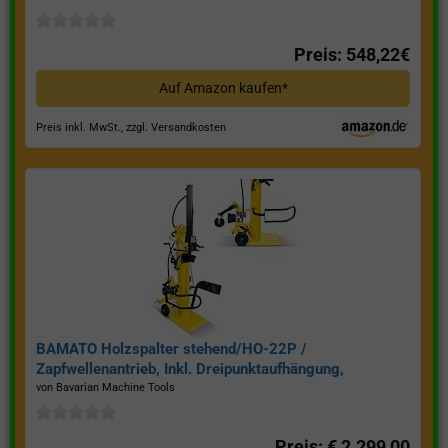
Preis: 548,22€
Auf Amazon kaufen*
Preis inkl. MwSt., zzgl. Versandkosten
BAMATO Holzspalter stehend/HO-22P /
Zapfwellenantrieb, Inkl. Dreipunktaufhängung,
Spaltkraft 22 Tonnen*
von Bavarian Machine Tools
Preis: € 2.299,00