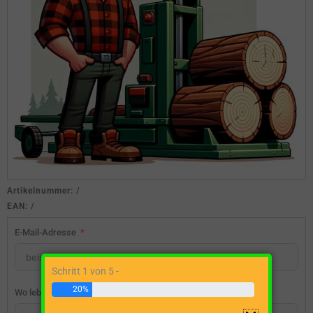
Artikelnummer:
/
EAN:
/
E-Mail-Adresse
Schritt 1 von 5 -
20%
Wo lebst du?