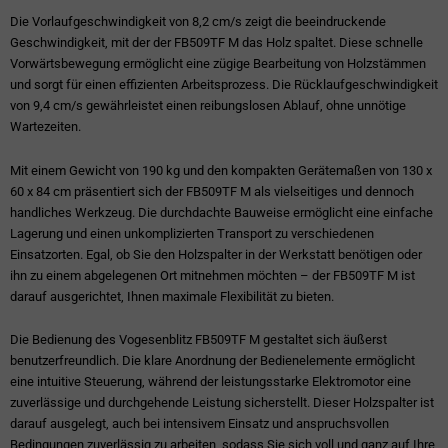
Die Vorlaufgeschwindigkeit von 8,2 cm/s zeigt die beeindruckende
Geschwindigkeit, mit der der FB509TF M das Holz spaltet. Diese schnelle
Vorwärtsbewegung ermöglicht eine zügige Bearbeitung von Holzstämmen
und sorgt für einen effizienten Arbeitsprozess. Die Rücklaufgeschwindigkeit
von 9,4 cm/s gewährleistet einen reibungslosen Ablauf, ohne unnötige
Wartezeiten.
Mit einem Gewicht von 190 kg und den kompakten Gerätemaßen von 130 x
60 x 84 cm präsentiert sich der FB509TF M als vielseitiges und dennoch
handliches Werkzeug. Die durchdachte Bauweise ermöglicht eine einfache
Lagerung und einen unkomplizierten Transport zu verschiedenen
Einsatzorten. Egal, ob Sie den Holzspalter in der Werkstatt benötigen oder
ihn zu einem abgelegenen Ort mitnehmen möchten – der FB509TF M ist
darauf ausgerichtet, Ihnen maximale Flexibilität zu bieten.
Die Bedienung des Vogesenblitz FB509TF M gestaltet sich äußerst
benutzerfreundlich. Die klare Anordnung der Bedienelemente ermöglicht
eine intuitive Steuerung, während der leistungsstarke Elektromotor eine
zuverlässige und durchgehende Leistung sicherstellt. Dieser Holzspalter ist
darauf ausgelegt, auch bei intensivem Einsatz und anspruchsvollen
Bedingungen zuverlässig zu arbeiten, sodass Sie sich voll und ganz auf Ihre