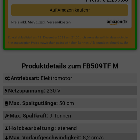
Auf Amazon kaufen*
Preis inkl. MwSt., zzgl. Versandkosten
Zuletzt aktualisiert am 18. Dezember 2023 um 21:50 . Ich weise darauf hin, dass sich die
hier angezeigten Preise inzwischen geändert haben können. Alle Angaben ohne Gewähr.
Produktdetails zum
FB509TF M
Antriebsart:
Elektromotor
Netzspannung:
230 V
Max. Spaltgutlänge:
50 cm
Max. Spaltkraft:
9 Tonnen
Holzbearbeitung:
stehend
Max. Vorlaufgeschwindigkeit:
8,2 cm/s