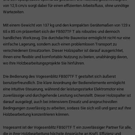
von 12,5 cm/s sorgt dabei für einen effizienten Arbeitsfluss, ohne unnötige
Wartezeiten.
Mit einem Gewicht von 137 kg und den kompakten Gerätemaßen von 123 x
65 x 85 cm präsentiert sich der FB507TF T als robustes und dennoch
handliches Werkzeug. Die durchdachte Bauweise ermöglicht nicht nur eine
einfache Lagerung, sondern auch einen problemlosen Transport zu
verschiedenen Einsatzorten. Dieser Holzspalter ist darauf ausgerichtet,
Ihnen eine flexible und komfortable Nutzung zu bieten, unabhängig davon,
wo Ihre Holzbearbeitungsprojekte Sie hinführen.
Die Bedienung des Vogesenblitz FB507TF T gestaltet sich äußerst
benutzerfreundlich. Die klare Anordnung der Bedienelemente ermöglicht
eine intuitive Steuerung, während der leistungsstarke Elektromotor eine
zuverlässige und durchgehende Leistung sicherstellt. Dieser Holzspalter ist
darauf ausgelegt, auch bei intensivem Einsatz und anspruchsvollen
Bedingungen zuverlässig zu arbeiten, sodass Sie sich voll und ganz auf Ihre
Holzbearbeitung konzentrieren können.
Insgesamt ist der Vogesenblitz FB507TF T ein zuverlässiger Partner für alle,
die in ihrer Holzbearbeitung höchste Ansprüche an Kraft, Effizienz und