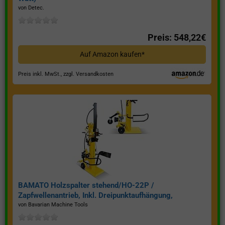
von Detec.
Preis: 548,22€
Auf Amazon kaufen*
Preis inkl. MwSt., zzgl. Versandkosten
BAMATO Holzspalter stehend/HO-22P /
Zapfwellenantrieb, Inkl. Dreipunktaufhängung,
Spaltkraft 22 Tonnen*
von Bavarian Machine Tools