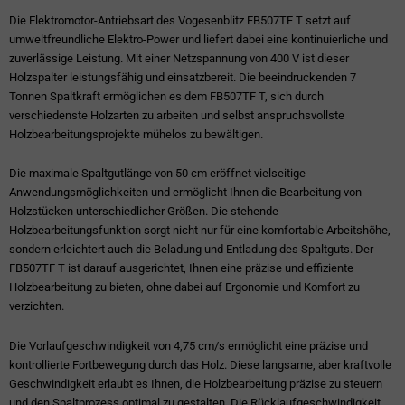
Die Elektromotor-Antriebsart des Vogesenblitz FB507TF T setzt auf
umweltfreundliche Elektro-Power und liefert dabei eine kontinuierliche und
zuverlässige Leistung. Mit einer Netzspannung von 400 V ist dieser
Holzspalter leistungsfähig und einsatzbereit. Die beeindruckenden 7
Tonnen Spaltkraft ermöglichen es dem FB507TF T, sich durch
verschiedenste Holzarten zu arbeiten und selbst anspruchsvollste
Holzbearbeitungsprojekte mühelos zu bewältigen.
Die maximale Spaltgutlänge von 50 cm eröffnet vielseitige
Anwendungsmöglichkeiten und ermöglicht Ihnen die Bearbeitung von
Holzstücken unterschiedlicher Größen. Die stehende
Holzbearbeitungsfunktion sorgt nicht nur für eine komfortable Arbeitshöhe,
sondern erleichtert auch die Beladung und Entladung des Spaltguts. Der
FB507TF T ist darauf ausgerichtet, Ihnen eine präzise und effiziente
Holzbearbeitung zu bieten, ohne dabei auf Ergonomie und Komfort zu
verzichten.
Die Vorlaufgeschwindigkeit von 4,75 cm/s ermöglicht eine präzise und
kontrollierte Fortbewegung durch das Holz. Diese langsame, aber kraftvolle
Geschwindigkeit erlaubt es Ihnen, die Holzbearbeitung präzise zu steuern
und den Spaltprozess optimal zu gestalten. Die Rücklaufgeschwindigkeit