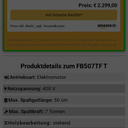
Preis: € 2.299,00
Auf Amazon kaufen*
Preis inkl. MwSt., zzgl. Versandkosten
Zuletzt aktualisiert am 18. Dezember 2023 um 21:50 . Ich weise darauf hin, dass sich die
hier angezeigten Preise inzwischen geändert haben können. Alle Angaben ohne Gewähr.
Produktdetails zum
FB507TF T
Antriebsart:
Elektromotor
Netzspannung:
400 V
Max. Spaltgutlänge:
50 cm
Max. Spaltkraft:
7 Tonnen
Holzbearbeitung:
stehend