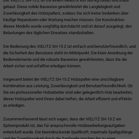
Der VIELITZ SH-15 Z ist mit einem Gewicht von 360 kg robust und stabil
gebaut. Diese solide Bauweise gewährleistet die Langlebigkeit und
Zuverlässigkeit des Holzspalters, sodass Sie sich keine Gedanken über
häufige Reparaturen oder Wartung machen müssen. Die Konstruktion
dieses Modells wurde sorgfältig durchdacht und ist darauf ausgelegt, den
Belastungen des täglichen Einsatzes standzuhalten.
Die Bedienung des VIELITZ SH-15 Z ist einfach und benutzerfreundlich, und
die Sicherheit des Benutzers steht im Mittelpunkt. Die klare Anordnung der
Bedienelemente und die robuste Bauweise gewährleisten, dass Sie die
Arbeit sicher und unfallfrei erledigen können.
Insgesamt bietet der VIELITZ SH-15 Z Holzspalter eine unschlagbare
Kombination aus Leistung, Zuverlässigkeit und Benutzerfreundlichkeit. Ob
Sie ein professioneller Holzarbeiter sind oder gelegentlich Holz bearbeiten,
dieser Holzspalter wird Ihnen dabei helfen, die Arbeit effizient und effektiv
zu erledigen.
Zusammenfassend lässt sich sagen, dass der VIELITZ SH-15 Z ein
Spitzenprodukt ist, das für anspruchsvolle Holzbearbeitungsaufgaben
entwickelt wurde. Die beeindruckende Spaltkraft, maximale Spaltgutlänge
und die Zuverlässigkeit durch die Zapfwelle machen ihn zu einer