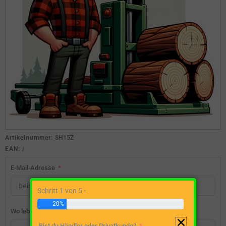
Artikelnummer:
SH15Z
EAN:
/
E-Mail-Adresse
Schritt 1 von 5 -
20%
Wo lebst du?
Bist du Händler oder Privatkunde?