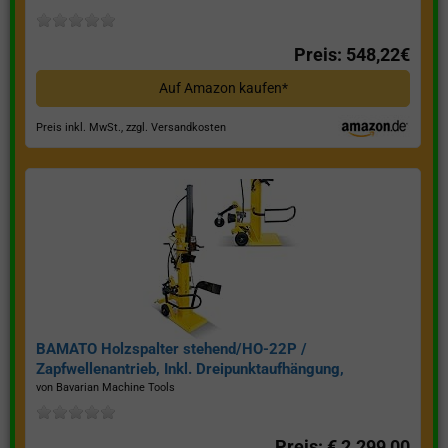
Preis: 548,22€
Auf Amazon kaufen*
Preis inkl. MwSt., zzgl. Versandkosten
BAMATO Holzspalter stehend/HO-22P /
Zapfwellenantrieb, Inkl. Dreipunktaufhängung,
Spaltkraft 22 Tonnen*
von Bavarian Machine Tools
Preis: € 2.299,00