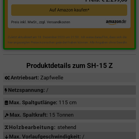
Auf Amazon kaufen*
Preis inkl. MwSt., zzgl. Versandkosten
Zuletzt aktualisiert am 18. Dezember 2023 um 21:50 . Ich weise darauf hin, dass sich die
hier angezeigten Preise inzwischen geändert haben können. Alle Angaben ohne Gewähr.
Produktdetails zum
SH-15 Z
Antriebsart:
Zapfwelle
Netzspannung:
/
Max. Spaltgutlänge:
115 cm
Max. Spaltkraft:
15 Tonnen
Holzbearbeitung:
stehend
Max. Vorlaufgeschwindigkeit:
/