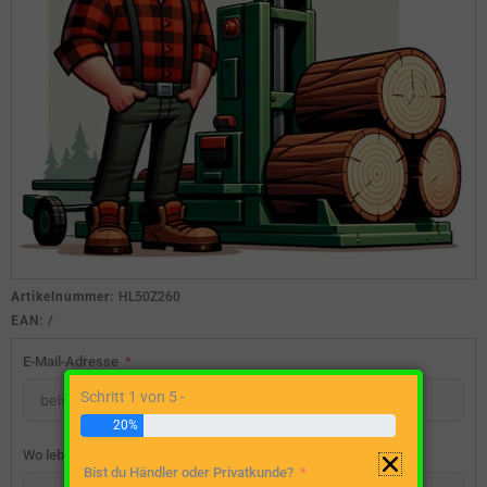
Artikelnummer:
HL50Z260
EAN:
/
E-Mail-Adresse
Schritt 1 von 5 -
20%
Wo lebst du?
Bist du Händler oder Privatkunde?