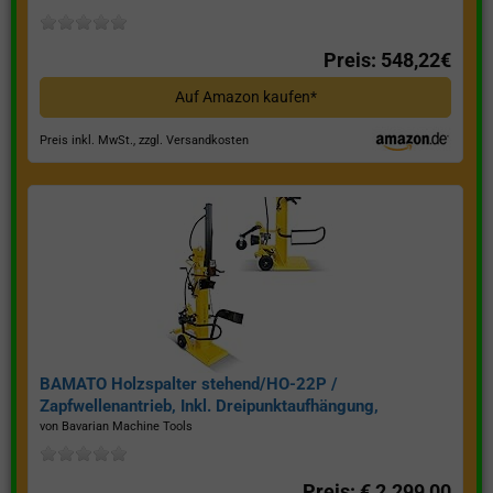
Preis: 548,22€
Auf Amazon kaufen*
Preis inkl. MwSt., zzgl. Versandkosten
BAMATO Holzspalter stehend/HO-22P /
Zapfwellenantrieb, Inkl. Dreipunktaufhängung,
Spaltkraft 22 Tonnen*
von Bavarian Machine Tools
Preis: € 2.299,00