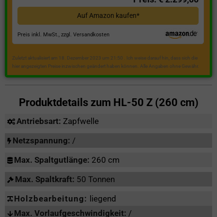
Auf Amazon kaufen*
Preis inkl. MwSt., zzgl. Versandkosten
Zuletzt aktualisiert am 18. Dezember 2023 um 21:50 . Ich weise darauf hin, dass sich die
hier angezeigten Preise inzwischen geändert haben können. Alle Angaben ohne Gewähr.
Produktdetails zum
HL-50 Z (260 cm)
Antriebsart:
Zapfwelle
Netzspannung:
/
Max. Spaltgutlänge:
260 cm
Max. Spaltkraft:
50 Tonnen
Holzbearbeitung:
liegend
Max. Vorlaufgeschwindigkeit:
/