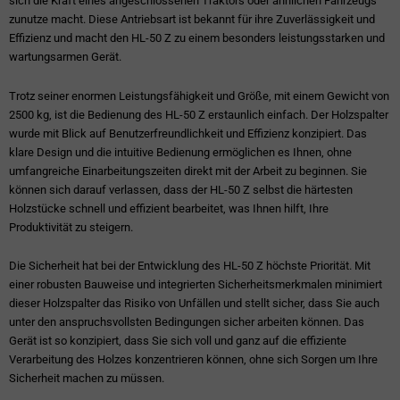
sich die Kraft eines angeschlossenen Traktors oder ähnlichen Fahrzeugs
zunutze macht. Diese Antriebsart ist bekannt für ihre Zuverlässigkeit und
Effizienz und macht den HL-50 Z zu einem besonders leistungsstarken und
wartungsarmen Gerät.
Trotz seiner enormen Leistungsfähigkeit und Größe, mit einem Gewicht von
2500 kg, ist die Bedienung des HL-50 Z erstaunlich einfach. Der Holzspalter
wurde mit Blick auf Benutzerfreundlichkeit und Effizienz konzipiert. Das
klare Design und die intuitive Bedienung ermöglichen es Ihnen, ohne
umfangreiche Einarbeitungszeiten direkt mit der Arbeit zu beginnen. Sie
können sich darauf verlassen, dass der HL-50 Z selbst die härtesten
Holzstücke schnell und effizient bearbeitet, was Ihnen hilft, Ihre
Produktivität zu steigern.
Die Sicherheit hat bei der Entwicklung des HL-50 Z höchste Priorität. Mit
einer robusten Bauweise und integrierten Sicherheitsmerkmalen minimiert
dieser Holzspalter das Risiko von Unfällen und stellt sicher, dass Sie auch
unter den anspruchsvollsten Bedingungen sicher arbeiten können. Das
Gerät ist so konzipiert, dass Sie sich voll und ganz auf die effiziente
Verarbeitung des Holzes konzentrieren können, ohne sich Sorgen um Ihre
Sicherheit machen zu müssen.