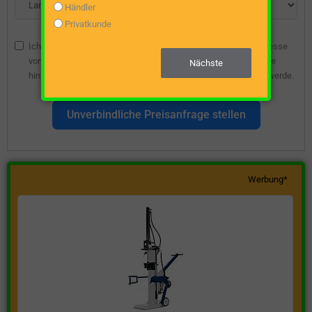
Händler
Privatkunde
Ich bin damit einverstanden, dass die angegebene E-Mail-Adresse
vom Webseitenbetreiber gespeichert wird, damit ich über diese
Nächste
hinsichtlich eines unverbindlichen Preisangebots kontaktiert werde.
Unverbindliche Preisanfrage stellen
Werbung*